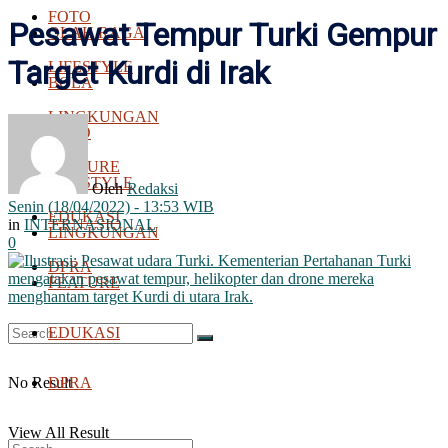
FOTO
Pesawat Tempur Turki Gempur
OLAH RAGA
Target Kurdi di Irak
LIFESTYLE
BOLA
LINGKUNGAN
FOTO
FEATURE
LIFESTYLE
Oleh
Redaksi
Senin (18/04/2022) - 13:53 WIB
EDUKASI
in
INTERNASIONAL
LINGKUNGAN
0
DPRA
FEATURE
EDUKASI
No Result
DPRA
View All Result