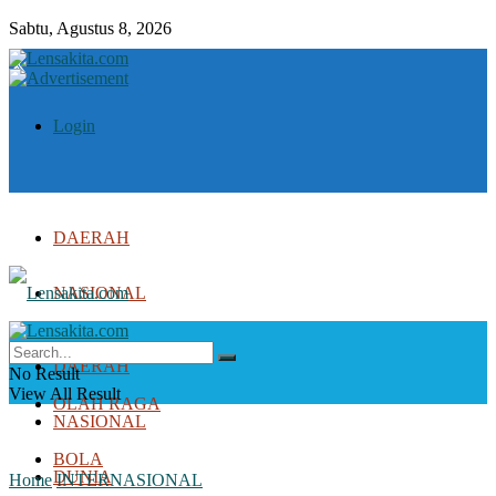
Sabtu, Agustus 8, 2026
Login
DAERAH
NASIONAL
DUNIA
DAERAH
No Result
View All Result
OLAH RAGA
NASIONAL
BOLA
DUNIA
Home
INTERNASIONAL