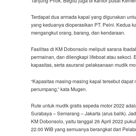
Tanjung Priok. Begitu juga di kantor pusat Kem
Terdapat dua armada kapal yang digunakan untu
yang keduanya dioperasikan PT. Pelni. Kedua ka
mengangkut orang, barang, dan kendaraan.
Fasilitas di KM Dobonsolo meliputi sarana ibadah
permainan, dan dilengkapi lifeboat atau sekoci.
kapasitas, serta asuransi pelaksanaan mudik moto
“Kapasitas masing-masing kapal tersebut dapat 
penumpang,” kata Mugen.
Rute untuk mudik gratis sepeda motor 2022 ada
Surabaya – Semarang – Jakarta (arus balik). J
KM Dobonsolo, yaitu tanggal 26 April 2022 puku
22.00 WIB yang semuanya berangkat dari Pelabu