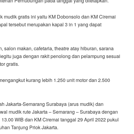
enterian Perhubungan pada tanggal yang ditetapkan.
k mudik gratis ini yaitu KM Dobonsolo dan KM Ciremai
pal tersebut merupakan kapal 3 in 1 yang dapat
, salon makan, cafetaria, theatre atay hiburan, sarana
 Begitu juga dengan rakit penolong dan pelampung sesuai
r gratis.
mengangkut kurang lebih 1.250 unit motor dan 2.500
lah Jakarta-Semarang Surabaya (arus mudik) dan
adwal mudik rute Jakarta – Semarang – Surabaya dengan
l 13.00 WIB dan KM Ciremai tanggal 29 April 2022 pukul
han Tanjung Priok Jakarta.