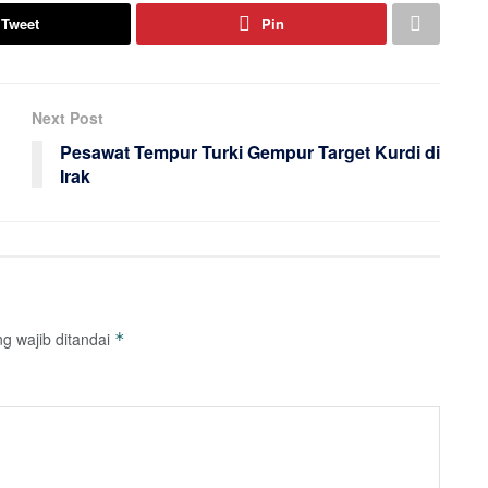
Tweet
Pin
Next Post
Pesawat Tempur Turki Gempur Target Kurdi di
Irak
g wajib ditandai
*