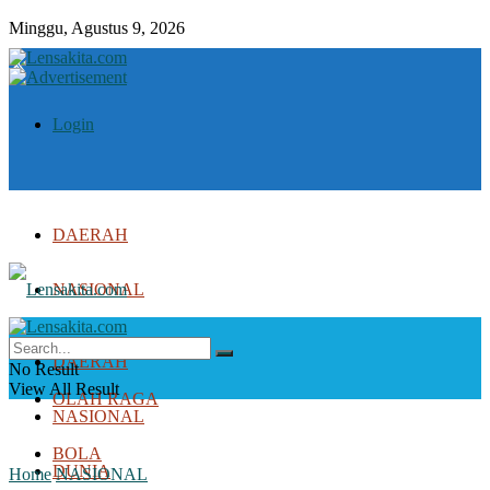
Minggu, Agustus 9, 2026
Login
DAERAH
NASIONAL
DUNIA
DAERAH
No Result
View All Result
OLAH RAGA
NASIONAL
BOLA
DUNIA
Home
NASIONAL