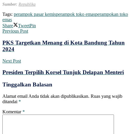
Sumber:
Republika
Tags:
perampok pasar kemis
perampok toko emas
perampokan toko
emas
Share
Tweet
Pin
Previous Post
PKS Targetkan Menang di Kota Bandung Tahun
2024
Next Post
Presiden Terpilih Korsel Tunjuk Delapan Menteri
Tinggalkan Balasan
Alamat email Anda tidak akan dipublikasikan.
Ruas yang wajib
ditandai
*
Komentar
*