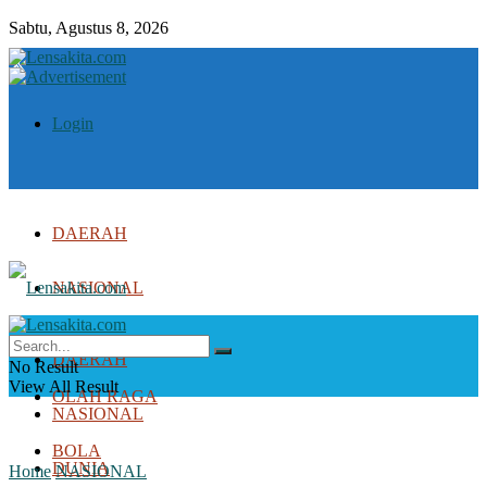
Sabtu, Agustus 8, 2026
Login
DAERAH
NASIONAL
DUNIA
DAERAH
No Result
View All Result
OLAH RAGA
NASIONAL
BOLA
DUNIA
Home
NASIONAL