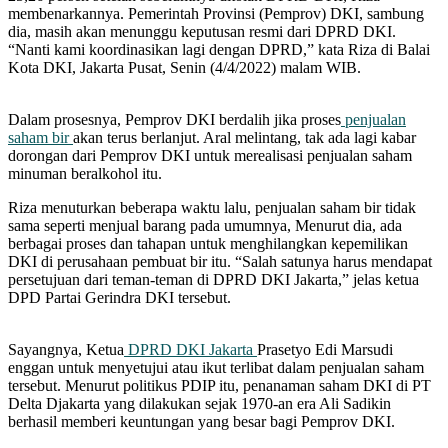
membenarkannya. Pemerintah Provinsi (Pemprov) DKI, sambung
dia, masih akan menunggu keputusan resmi dari DPRD DKI.
“Nanti kami koordinasikan lagi dengan DPRD,” kata Riza di Balai
Kota DKI, Jakarta Pusat, Senin (4/4/2022) malam WIB.
Dalam prosesnya, Pemprov DKI berdalih jika proses
penjualan
saham bir
akan terus berlanjut. Aral melintang, tak ada lagi kabar
dorongan dari Pemprov DKI untuk merealisasi penjualan saham
minuman beralkohol itu.
Riza menuturkan beberapa waktu lalu, penjualan saham bir tidak
sama seperti menjual barang pada umumnya, Menurut dia, ada
berbagai proses dan tahapan untuk menghilangkan kepemilikan
DKI di perusahaan pembuat bir itu. “Salah satunya harus mendapat
persetujuan dari teman-teman di DPRD DKI Jakarta,” jelas ketua
DPD Partai Gerindra DKI tersebut.
Sayangnya, Ketua
DPRD DKI Jakarta
Prasetyo Edi Marsudi
enggan untuk menyetujui atau ikut terlibat dalam penjualan saham
tersebut. Menurut politikus PDIP itu, penanaman saham DKI di PT
Delta Djakarta yang dilakukan sejak 1970-an era Ali Sadikin
berhasil memberi keuntungan yang besar bagi Pemprov DKI.