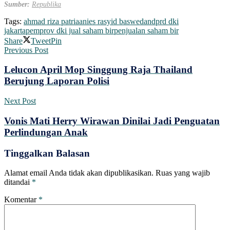
Sumber:
Republika
Tags:
ahmad riza patria
anies rasyid baswedan
dprd dki
jakarta
pemprov dki jual saham bir
penjualan saham bir
Share
Tweet
Pin
Previous Post
Lelucon April Mop Singgung Raja Thailand
Berujung Laporan Polisi
Next Post
Vonis Mati Herry Wirawan Dinilai Jadi Penguatan
Perlindungan Anak
Tinggalkan Balasan
Alamat email Anda tidak akan dipublikasikan.
Ruas yang wajib
ditandai
*
Komentar
*