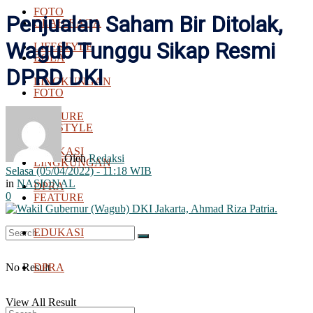
FOTO
Penjualan Saham Bir Ditolak,
OLAH RAGA
Wagub Tunggu Sikap Resmi
LIFESTYLE
BOLA
DPRD DKI
LINGKUNGAN
FOTO
FEATURE
LIFESTYLE
EDUKASI
Oleh
Redaksi
LINGKUNGAN
Selasa (05/04/2022) - 11:18 WIB
in
NASIONAL
DPRA
0
FEATURE
EDUKASI
No Result
DPRA
View All Result