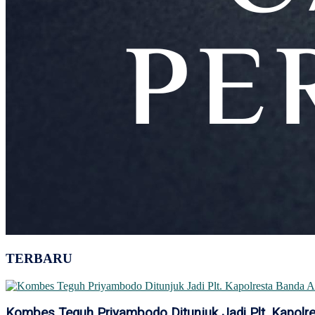
TERBARU
Kombes Teguh Priyambodo Ditunjuk Jadi Plt. Kapolr