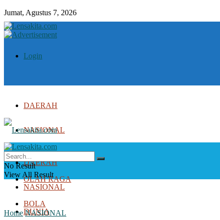
Jumat, Agustus 7, 2026
Login
DAERAH
NASIONAL
DUNIA
DAERAH
No Result
View All Result
OLAH RAGA
NASIONAL
BOLA
DUNIA
Home
NASIONAL