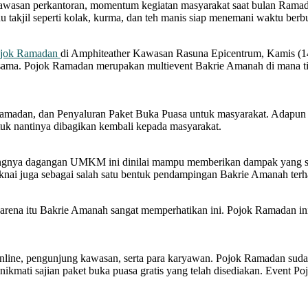
awasan perkantoran, momentum kegiatan masyarakat saat bulan Ramadh
 takjil seperti kolak, kurma, dan teh manis siap menemani waktu berb
jok Ramadan
di Amphiteather Kawasan Rasuna Epicentrum, Kamis (14/4
 sama. Pojok Ramadan merupakan multievent Bakrie Amanah di mana ti
Ramadan, dan Penyaluran Paket Buka Puasa untuk masyarakat. Adapun 
k nantinya dibagikan kembali kepada masyarakat.
gnya dagangan UMKM ini dinilai mampu memberikan dampak yang sanga
nai juga sebagai salah satu bentuk pendampingan Bakrie Amanah t
na itu Bakrie Amanah sangat memperhatikan ini. Pojok Ramadan ini ju
nline, pengunjung kawasan, serta para karyawan. Pojok Ramadan sudah
enikmati sajian paket buka puasa gratis yang telah disediakan. Event 