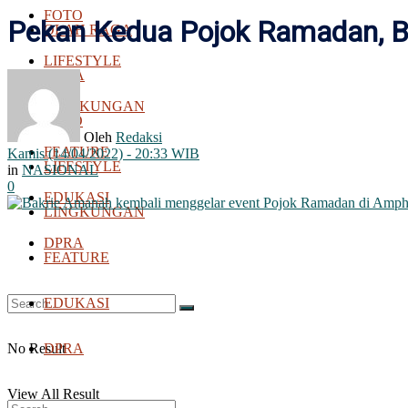
FOTO
Pekan Kedua Pojok Ramadan, B
OLAH RAGA
LIFESTYLE
BOLA
LINGKUNGAN
FOTO
Oleh
Redaksi
FEATURE
Kamis (14/04/2022) - 20:33 WIB
LIFESTYLE
in
NASIONAL
0
EDUKASI
LINGKUNGAN
DPRA
FEATURE
EDUKASI
No Result
DPRA
View All Result