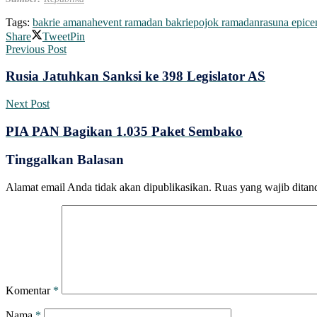
Tags:
bakrie amanah
event ramadan bakrie
pojok ramadan
rasuna epic
Share
Tweet
Pin
Previous Post
Rusia Jatuhkan Sanksi ke 398 Legislator AS
Next Post
PIA PAN Bagikan 1.035 Paket Sembako
Tinggalkan Balasan
Alamat email Anda tidak akan dipublikasikan.
Ruas yang wajib ditan
Komentar
*
Nama
*