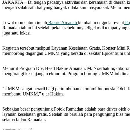
JAKARTA – Di tengah padatnya aktivitas dan keramaian di daerah k
menjadi salah satu hal yang banyak dilakukan masyarakat. Menu-menu
Lewat momentum inilah
Bakrie Amanah
kembali menggelar event
Po
Ramadan tahun ini setelah pekan sebelumnya digelar di tempat yang
juga satu lokasi.
Kegiatan tersebut meliputi Layanan Kesehatan Gratis, Konser Mini 
memborong dagangan UMKM yang berada di sekitar Epicentrum untu
Menurut Program Div. Head Bakrie Amanah, M. Noerhakim, diboron
mengurangi kesenjangan ekonomi. Program borong UMKM ini dimak
“UMKM sangat berarti bagi pertumbuhan ekonomi Indonesia. Oleh kare
membantu UMKM,” ujar Hakim.
Sebagian besar pengunjung Pojok Ramadan adalah para driver ojek o
layanan kesehatan gratis. Setelah itu barulah para pengunjung bisa m
selama bulan Ramadan.
Sumber:
Republika