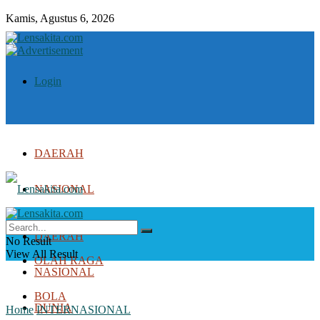
Kamis, Agustus 6, 2026
Login
DAERAH
NASIONAL
DUNIA
DAERAH
No Result
View All Result
OLAH RAGA
NASIONAL
BOLA
DUNIA
Home
INTERNASIONAL