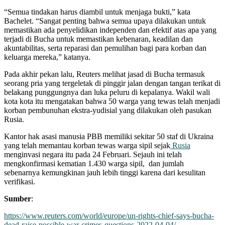
“Semua tindakan harus diambil untuk menjaga bukti,” kata
Bachelet. “Sangat penting bahwa semua upaya dilakukan untuk
memastikan ada penyelidikan independen dan efektif atas apa yang
terjadi di Bucha untuk memastikan kebenaran, keadilan dan
akuntabilitas, serta reparasi dan pemulihan bagi para korban dan
keluarga mereka,” katanya.
Pada akhir pekan lalu, Reuters melihat jasad di Bucha termasuk
seorang pria yang tergeletak di pinggir jalan dengan tangan terikat di
belakang punggungnya dan luka peluru di kepalanya. Wakil wali
kota kota itu mengatakan bahwa 50 warga yang tewas telah menjadi
korban pembunuhan ekstra-yudisial yang dilakukan oleh pasukan
Rusia.
Kantor hak asasi manusia PBB memiliki sekitar 50 staf di Ukraina
yang telah memantau korban tewas warga sipil sejak
Rusia
menginvasi negara itu pada 24 Februari. Sejauh ini telah
mengkonfirmasi kematian 1.430 warga sipil, dan jumlah
sebenarnya kemungkinan jauh lebih tinggi karena dari kesulitan
verifikasi.
Sumber
:
https://www.reuters.com/world/europe/un-rights-chief-says-bucha-
dead-raise-possible-war-crimes-questions-2022-04-04/