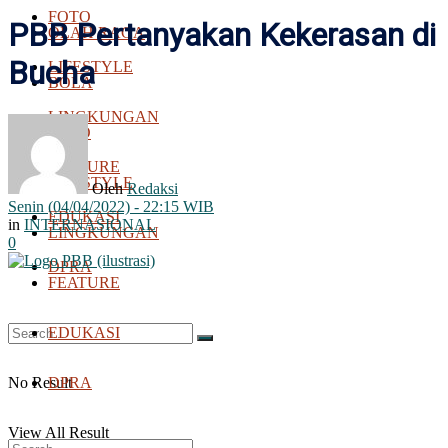
FOTO
PBB Pertanyakan Kekerasan di
OLAH RAGA
Bucha
LIFESTYLE
BOLA
LINGKUNGAN
FOTO
FEATURE
LIFESTYLE
Oleh
Redaksi
Senin (04/04/2022) - 22:15 WIB
EDUKASI
in
INTERNASIONAL
LINGKUNGAN
0
DPRA
FEATURE
EDUKASI
No Result
DPRA
View All Result