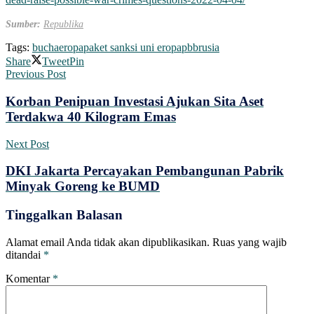
Sumber:
Republika
Tags:
bucha
eropa
paket sanksi uni eropa
pbb
rusia
Share
Tweet
Pin
Previous Post
Korban Penipuan Investasi Ajukan Sita Aset
Terdakwa 40 Kilogram Emas
Next Post
DKI Jakarta Percayakan Pembangunan Pabrik
Minyak Goreng ke BUMD
Tinggalkan Balasan
Alamat email Anda tidak akan dipublikasikan.
Ruas yang wajib
ditandai
*
Komentar
*