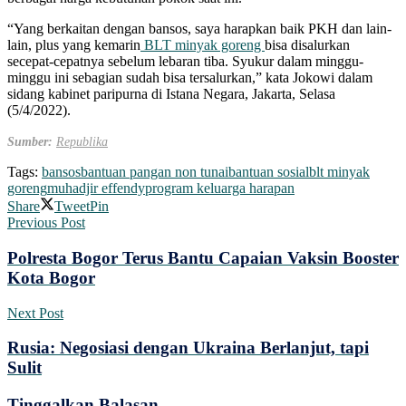
“Yang berkaitan dengan bansos, saya harapkan baik PKH dan lain-
lain, plus yang kemarin
BLT minyak goreng
bisa disalurkan
secepat-cepatnya sebelum lebaran tiba. Syukur dalam minggu-
minggu ini sebagian sudah bisa tersalurkan,” kata Jokowi dalam
sidang kabinet paripurna di Istana Negara, Jakarta, Selasa
(5/4/2022).
Sumber:
Republika
Tags:
bansos
bantuan pangan non tunai
bantuan sosial
blt minyak
goreng
muhadjir effendy
program keluarga harapan
Share
Tweet
Pin
Previous Post
Polresta Bogor Terus Bantu Capaian Vaksin Booster
Kota Bogor
Next Post
Rusia: Negosiasi dengan Ukraina Berlanjut, tapi
Sulit
Tinggalkan Balasan