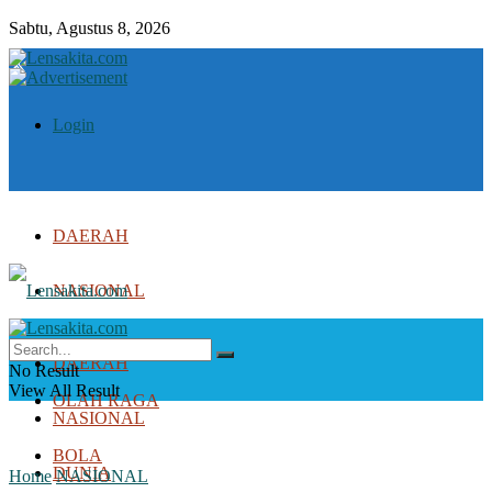
Sabtu, Agustus 8, 2026
Login
DAERAH
NASIONAL
DUNIA
DAERAH
No Result
View All Result
OLAH RAGA
NASIONAL
BOLA
DUNIA
Home
NASIONAL