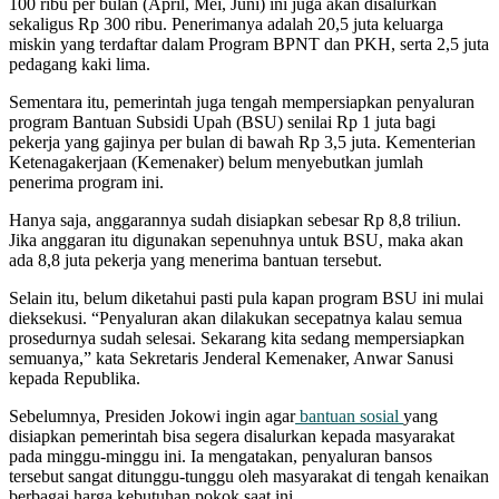
100 ribu per bulan (April, Mei, Juni) ini juga akan disalurkan
sekaligus Rp 300 ribu. Penerimanya adalah 20,5 juta keluarga
miskin yang terdaftar dalam Program BPNT dan PKH, serta 2,5 juta
pedagang kaki lima.
Sementara itu, pemerintah juga tengah mempersiapkan penyaluran
program Bantuan Subsidi Upah (BSU) senilai Rp 1 juta bagi
pekerja yang gajinya per bulan di bawah Rp 3,5 juta. Kementerian
Ketenagakerjaan (Kemenaker) belum menyebutkan jumlah
penerima program ini.
Hanya saja, anggarannya sudah disiapkan sebesar Rp 8,8 triliun.
Jika anggaran itu digunakan sepenuhnya untuk BSU, maka akan
ada 8,8 juta pekerja yang menerima bantuan tersebut.
Selain itu, belum diketahui pasti pula kapan program BSU ini mulai
dieksekusi. “Penyaluran akan dilakukan secepatnya kalau semua
prosedurnya sudah selesai. Sekarang kita sedang mempersiapkan
semuanya,” kata Sekretaris Jenderal Kemenaker, Anwar Sanusi
kepada Republika.
Sebelumnya, Presiden Jokowi ingin agar
bantuan sosial
yang
disiapkan pemerintah bisa segera disalurkan kepada masyarakat
pada minggu-minggu ini. Ia mengatakan, penyaluran bansos
tersebut sangat ditunggu-tunggu oleh masyarakat di tengah kenaikan
berbagai harga kebutuhan pokok saat ini.