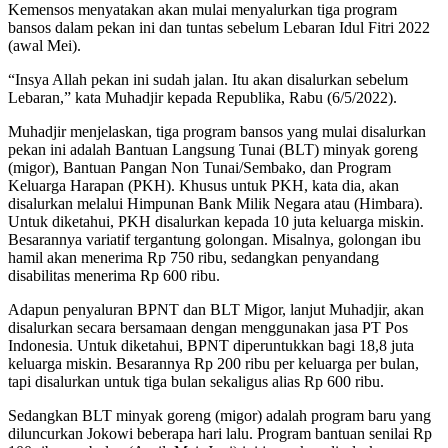
Kemensos menyatakan akan mulai menyalurkan tiga program
bansos dalam pekan ini dan tuntas sebelum Lebaran Idul Fitri 2022
(awal Mei).
“Insya Allah pekan ini sudah jalan. Itu akan disalurkan sebelum
Lebaran,” kata Muhadjir kepada Republika, Rabu (6/5/2022).
Muhadjir menjelaskan, tiga program bansos yang mulai disalurkan
pekan ini adalah Bantuan Langsung Tunai (BLT) minyak goreng
(migor), Bantuan Pangan Non Tunai/Sembako, dan Program
Keluarga Harapan (PKH). Khusus untuk PKH, kata dia, akan
disalurkan melalui Himpunan Bank Milik Negara atau (Himbara).
Untuk diketahui, PKH disalurkan kepada 10 juta keluarga miskin.
Besarannya variatif tergantung golongan. Misalnya, golongan ibu
hamil akan menerima Rp 750 ribu, sedangkan penyandang
disabilitas menerima Rp 600 ribu.
Adapun penyaluran BPNT dan BLT Migor, lanjut Muhadjir, akan
disalurkan secara bersamaan dengan menggunakan jasa PT Pos
Indonesia. Untuk diketahui, BPNT diperuntukkan bagi 18,8 juta
keluarga miskin. Besarannya Rp 200 ribu per keluarga per bulan,
tapi disalurkan untuk tiga bulan sekaligus alias Rp 600 ribu.
Sedangkan BLT minyak goreng (migor) adalah program baru yang
diluncurkan Jokowi beberapa hari lalu. Program bantuan senilai Rp