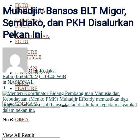
FOTO
Muhadjir: Bansos BLT Migor,
OLAH RAGA
Sembako, dan PKH Disalurkan
LIFESTYLE
BOLA
Pekan Ini
LINGKUNGAN
FOTO
FEATURE
LIFESTYLE
EDUKASI
Oleh
Redaksi
LINGKUNGAN
Rabu (06/04/2022) - 19:46 WIB
in
NASIONAL
DPRA
0
FEATURE
EDUKASI
No Result
DPRA
View All Result