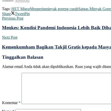
Sumber:
Republika
Tags:
HET Migor
Menperin
minyak goreng curah
Satgas Minyak Gore
Share
Tweet
Pin
Previous Post
Menkes: Kondisi Pandemi Indonesia Lebih Baik Dib
Next Post
Kemenkumham Bagikan Takjil Gratis kepada Masy
Tinggalkan Balasan
Alamat email Anda tidak akan dipublikasikan.
Ruas yang wajib ditan
Komentar
*