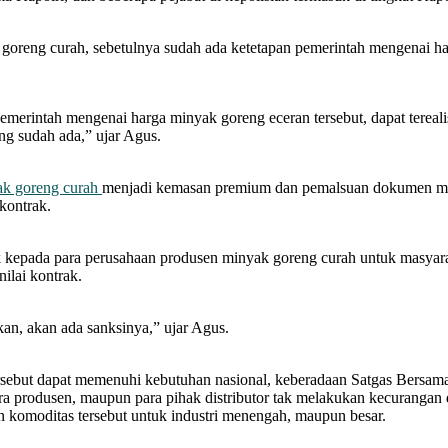
reng curah, sebetulnya sudah ada ketetapan pemerintah mengenai harg
emerintah mengenai harga minyak goreng eceran tersebut, dapat tereali
ng sudah ada,” ujar Agus.
k goreng curah
menjadi kemasan premium dan pemalsuan dokumen miny
kontrak.
kepada para perusahaan produsen minyak goreng curah untuk masyaraka
ilai kontrak.
kan, akan ada sanksinya,” ujar Agus.
rsebut dapat memenuhi kebutuhan nasional, keberadaan Satgas Bersam
ara produsen, maupun para pihak distributor tak melakukan kecurang
 komoditas tersebut untuk industri menengah, maupun besar.