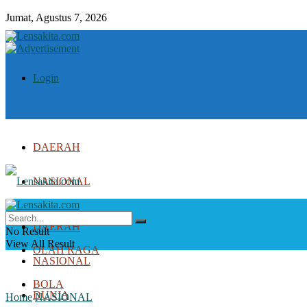
Jumat, Agustus 7, 2026
Login
DAERAH
NASIONAL
DUNIA
DAERAH
No Result
View All Result
OLAH RAGA
NASIONAL
BOLA
DUNIA
Home
NASIONAL