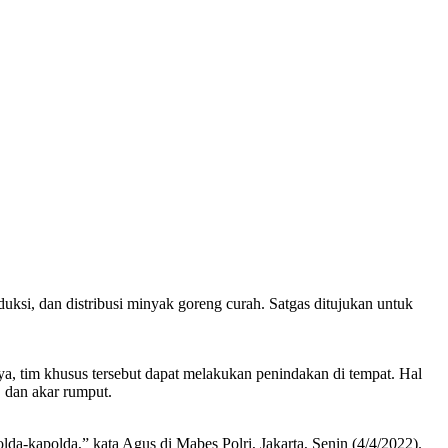
i, dan distribusi minyak goreng curah. Satgas ditujukan untuk
a, tim khusus tersebut dapat melakukan penindakan di tempat. Hal
, dan akar rumput.
da-kapolda,” kata Agus di Mabes Polri, Jakarta, Senin (4/4/2022).