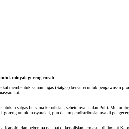
 untuk minyak goreng curah
at membentuk satuan tugas (Satgas) bersama untuk pengawasan produks
masyarakat.
tukan satgas bersama kepolisian, sebetulnya usulan Polri. Menurutny
ak goreng untuk masyarakat, pun dalam pendistribusiannya di pengecer
apolri, dan beberapa pejabat di kepolisian termasuk di tingkat Kapol