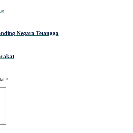
ng
anding Negara Tetangga
arakat
dai
*