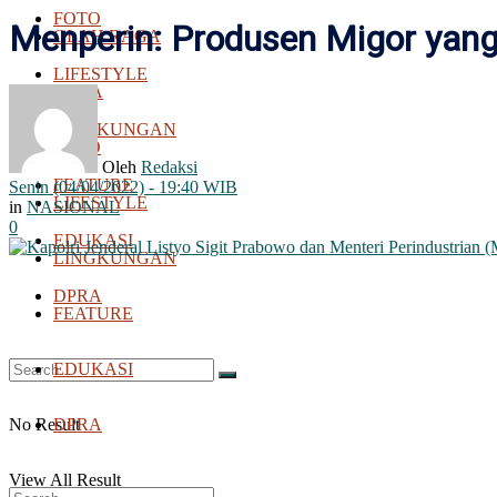
FOTO
Menperin: Produsen Migor yang 
OLAH RAGA
LIFESTYLE
BOLA
LINGKUNGAN
FOTO
Oleh
Redaksi
FEATURE
Senin (04/04/2022) - 19:40 WIB
LIFESTYLE
in
NASIONAL
0
EDUKASI
LINGKUNGAN
DPRA
FEATURE
EDUKASI
No Result
DPRA
View All Result