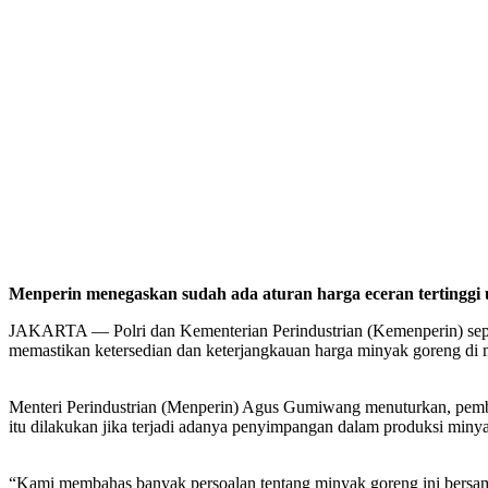
Menperin menegaskan sudah ada aturan harga eceran tertinggi
JAKARTA — Polri dan Kementerian Perindustrian (Kemenperin) sepak
memastikan ketersedian dan keterjangkauan harga minyak goreng di 
Menteri Perindustrian (Menperin) Agus Gumiwang menuturkan, pemben
itu dilakukan jika terjadi adanya penyimpangan dalam produksi miny
“Kami membahas banyak persoalan tentang minyak goreng ini bersama K