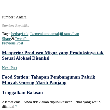
sumber : Antara
Sumber:
Republika
Tags:
berbagi takjil
kemenkumham
takjil ramadhan
Share
Tweet
Pin
Previous Post
Menperin: Produsen Migor yang Produksinya tak
Sesuai Alokasi Disanksi
Next Post
Food Station: Tahapan Pembangunan Pabrik
Minyak Goreng Masih Panjang
Tinggalkan Balasan
Alamat email Anda tidak akan dipublikasikan.
Ruas yang wajib
ditandai
*