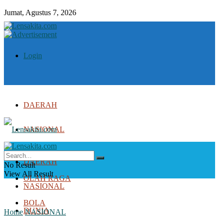
Jumat, Agustus 7, 2026
Login
DAERAH
NASIONAL
DUNIA
DAERAH
No Result
View All Result
OLAH RAGA
NASIONAL
BOLA
DUNIA
Home
NASIONAL