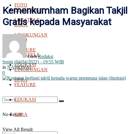
FOTO
Kemenkumham Bagikan Takjil
OLAH RAGA
Gratis kepada Masyarakat
LIFESTYLE
BOLA
LINGKUNGAN
FOTO
FEATURE
LIFESTYLE
Oleh
Redaksi
Senin (04/04/2022) - 19:55 WIB
EDUKASI
in
NASIONAL
LINGKUNGAN
0
DPRA
FEATURE
EDUKASI
No Result
DPRA
View All Result