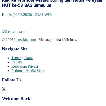
Kak Na Promosi Wisata Surfing dan Hadiri Perayaan
HUT ke-53 BAS Simeulue
Kamis (06/08/2026) - 23:31 WIB
© 2026
Lensakita.com
| Menatap dunia lebih luas.
Navigate Site
Tentang Kami
Redaksi
Kebijakan Privasi
Pedoman Media Siber
Follow Us
Welcome Back!