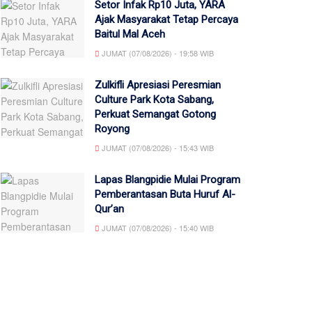
Setor Infak Rp10 Juta, YARA
Ajak Masyarakat Tetap Percaya
Baitul Mal Aceh
JUMAT (07/08/2026) - 19:58 WIB
Zulkifli Apresiasi Peresmian
Culture Park Kota Sabang,
Perkuat Semangat Gotong
Royong
JUMAT (07/08/2026) - 15:43 WIB
Lapas Blangpidie Mulai Program
Pemberantasan Buta Huruf Al-
Qur’an
JUMAT (07/08/2026) - 15:40 WIB