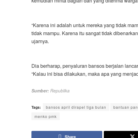
kemudian minta bagian dari yang diterima warga
“Karena ini adalah untuk mereka yang tidak m
tidak mampu. Karena itu sangat tidak dibenark
ujarnya.
Dia berharap, penyaluran bansos berjalan lancar
“Kalau ini bisa dilakukan, maka apa yang menjadi
Sumber:
Republika
Tags:
bansos april dirapel tiga bulan
bantuan pan
menko pmk
Share