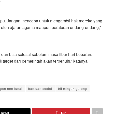
.
ampu. Jangan mencoba untuk mengambil hak mereka yang
an oleh ajaran agama maupun peraturan undang-undang,”
 dan bisa selesai sebelum masa libur hari Lebaran.
 target dari pemerintah akan terpenuhi,” katanya.
gan non tunai
bantuan sosial
blt minyak goreng
Tweet
Pin