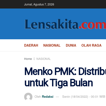
Jumat, Agustus 7, 2026
DAERAH
NASIONAL
DUNIA
OLAH RAGA
Home
NASIONAL
Menko PMK: Distribu
untuk Tiga Bulan
Oleh
Redaksi
Senin (18/04/2022) - 00:01 WIB