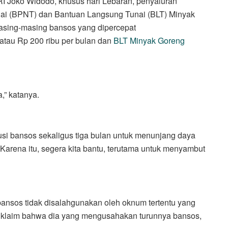
I Joko Widodo, khusus hari Lebaran, penyaluran
ai (BPNT) dan Bantuan Langsung Tunai (BLT) Minyak
Masing-masing bansos yang dipercepat
atau Rp 200 ribu per bulan dan
BLT Minyak Goreng
,” katanya.
usi bansos sekaligus tiga bulan untuk menunjang daya
Karena itu, segera kita bantu, terutama untuk menyambut
bansos tidak disalahgunakan oleh oknum tertentu yang
gklaim bahwa dia yang mengusahakan turunnya bansos,