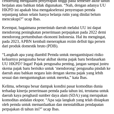
cenderung mengalami penyerapan tinggi pada semester akhir tahun
berjalan atau bahkan tidak digunakan. “Nah, dengan adanya UU
HKPD ini apakah bisa mengakselerasi penyerapan pemda
sepanjang tahun selain hanya belanja rutin yang dinilai belum
mencukupi?” ucap Ibas.
Keempat, bagaimana pemerintah daerah melalui UU ini dapat
mendorong peningkatan penerimaan perpajakan pada 2022 demi
mendorong pertumbuhan ekonomi Indonesia. Hal itu mengingat,
pada 2023, APBN kembali menerapkan rezim defisit tiga persen
dari produk domestik bruto (PDB).
“Langkah apa yang diambil Pemda untuk mengantisipasi risiko
keluarnya pengusaha besar akibat skema pajak baru berdasarkan
UU HKPD? Ingat! Pajak pengusaha penting, jangan sampai justru
skema pajak baru berisiko untuk ‘mendorong’ pengusaha pindah ke
daerah atau bahkan negara lain dengan skema pajak yang lebih
sesuai dan menguntungkan untuk mereka,” kata Ibas.
Kelima, seberapa besar dampak kondisi pasar komoditas dunia
terhadap kinerja penerimaan pemda pada tahun ini, terutama untuk
daerah kaya penghasil sumber daya alam (SDA) yang merupakan
komoditas andalan ekspor. “Apa saja langkah yang telah disiapkan
oleh pemda untuk memanfaatkan dan menstabilkan pendapatan
perpajakan di tahun ini?” ucap Ibas.