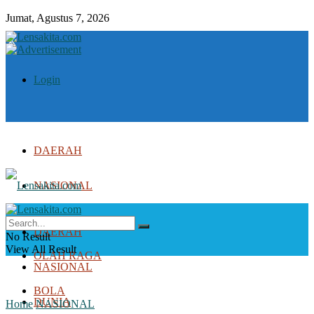
Jumat, Agustus 7, 2026
Login
DAERAH
NASIONAL
DUNIA
DAERAH
No Result
View All Result
OLAH RAGA
NASIONAL
BOLA
DUNIA
Home
NASIONAL