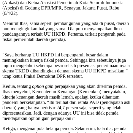
(Apkasi) dan Ketua Asosiasi Pemerintah Kota Seluruh Indonesia
(Apeksi) di Gedung DPR/MPR, Senayan, Jakarta Pusat, Rabu
(6/4/22).
Menurut Ibas, sama seperti pembangunan yang ada di pusat, daerah
pun menginginkan hal yang sama. Dia pun menyampaikan lima
pandangannya terkait UU HKPD. Pertama, terkait pengaruh pada
fiskal pemerintah daerah (pemda).
“Saya berharap UU HKPD ini berpengaruh besar dalam
meningkatkan kinerja fiskal pemda. Sehingga kita sebetulnya juga
ingin mengetahui seberapa besar selisih presentasi penerimaan nyata
skema TKDD dibandingkan dengan skema UU HKPD misalkan,”
ucap ketua Fraksi Demokrat DPR tersebut.
Kedua, tentang
option gain
perpajakan yang akan diterima pemda.
Ibas menyebut, Kementerian Keuangan (Kemenkeu) menyatakan,
kinerja keuangan daerah masih lemah, apalagi ketika dihantam
pandemi berkelanjutan. “Itu terlihat dari rerata PAD (pendapatan asli
daerah) yang hanya berkisar 24,7 persen saja, seperti yang telah
dipresentasikan. Jadi, dengan adanya UU ini bisa tidak pemda
mendapatkan option gain perpajakan?”
Ketiga, mengenai pola belanja pemda. Selama ini, kata dia, pemda