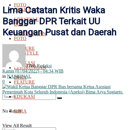
FOTO
Lima Catatan Kritis Waka
OLAH RAGA
Banggar DPR Terkait UU
LIFESTYLE
BOLA
Keuangan Pusat dan Daerah
LINGKUNGAN
FOTO
FEATURE
LIFESTYLE
EDUKASI
Oleh
Redaksi
LINGKUNGAN
Kamis (07/04/2022) - 04:34 WIB
in
NASIONAL
DPRA
0
FEATURE
EDUKASI
No Result
DPRA
View All Result