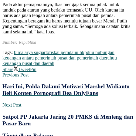
Pada akhir pemaparannya, Ibas mengajak semua pihak untuk
tunduk pada aturan yang berlaku termasuk UU. Oleh karena itu
harus ada jalan tengah antara pemerintah pusat dan pemda.
Kepentingan beragam itu harus menuju tujuan besar Merah Putih
yang sama. “Semoga ada solusi terbaik. Sebagaimana catatan kritis
kami selama ini,” kata Ibas.
Sumber:
Republika
Tags:
bima arya sugiarto
fiskal pemda
uu hkpd
uu hubungan
keuangan antara pemerintah pusat dan pemerintah daerah
uu
keuangan pusat dan daerah
Share
Tweet
Pin
Previous Post
Hari Ini, Polda Dalami Motivasi Marshel Widianto
Beli Konten Pornografi Dea OnlyFans
Next Post
Satpol PP Jakarta Jaring 20 PMKS di Menteng dan
Pasar Baru
Tinggalkan Balasan