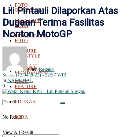
FOTO
Lili Pintauli Dilaporkan Atas
OLAH RAGA
Dugaan Terima Fasilitas
LIFESTYLE
BOLA
Nonton MotoGP
LINGKUNGAN
FOTO
FEATURE
LIFESTYLE
EDUKASI
Oleh
Redaksi
LINGKUNGAN
Selasa (12/04/2022) - 22:37 WIB
in
NASIONAL
DPRA
0
FEATURE
EDUKASI
No Result
DPRA
View All Result