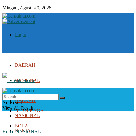
Minggu, Agustus 9, 2026
Login
DAERAH
NASIONAL
DUNIA
DAERAH
No Result
View All Result
OLAH RAGA
NASIONAL
BOLA
DUNIA
Home
NASIONAL