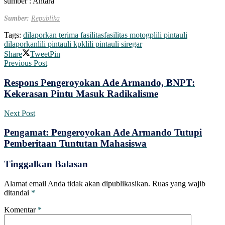
sumber : Antara
Sumber:
Republika
Tags:
dilaporkan terima fasilitas
fasilitas motogp
lili pintauli
dilaporkan
lili pintauli kpk
lili pintauli siregar
Share
Tweet
Pin
Previous Post
Respons Pengeroyokan Ade Armando, BNPT:
Kekerasan Pintu Masuk Radikalisme
Next Post
Pengamat: Pengeroyokan Ade Armando Tutupi
Pemberitaan Tuntutan Mahasiswa
Tinggalkan Balasan
Alamat email Anda tidak akan dipublikasikan.
Ruas yang wajib
ditandai
*
Komentar
*