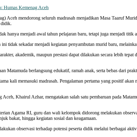
oto: Humas Kemenag Aceh
) Aceh mendorong seluruh madrasah menjadikan Masa Taaruf Murid 
didik.
ak hanya menjadi awal tahun pelajaran baru, tetapi juga menjadi titik
 tidak sekadar menjadi kegiatan penyambutan murid baru, melainkan j
akter, akademik, maupun prestasi dapat dilakukan secara lebih tepat d
an Matamuda berlangsung edukatif, ramah anak, serta bebas dari prak
rtama kali memasuki madrasah. Pengalaman pertama yang positif akan m
Aceh, Khairul Azhar, mengatakan salah satu pembaruan pada Matamud
ian Agama RI, guru dan wali kelompok didorong melakukan observasi te
njuk bakat, hingga kegiatan sosial dan keagamaan.
kukan observasi terhadap potensi peserta didik melalui berbagai akti