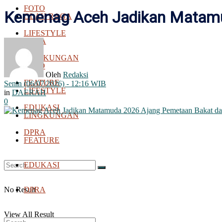
FOTO
Kemenag Aceh Jadikan Matamud
OLAH RAGA
LIFESTYLE
BOLA
LINGKUNGAN
FOTO
Oleh
Redaksi
FEATURE
Senin (06/07/2026) - 12:16 WIB
LIFESTYLE
in
DAERAH
0
EDUKASI
LINGKUNGAN
DPRA
FEATURE
EDUKASI
No Result
DPRA
View All Result