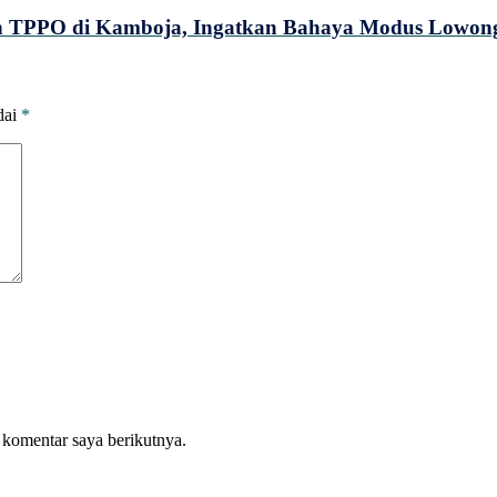
an TPPO di Kamboja, Ingatkan Bahaya Modus Lowon
dai
*
 komentar saya berikutnya.