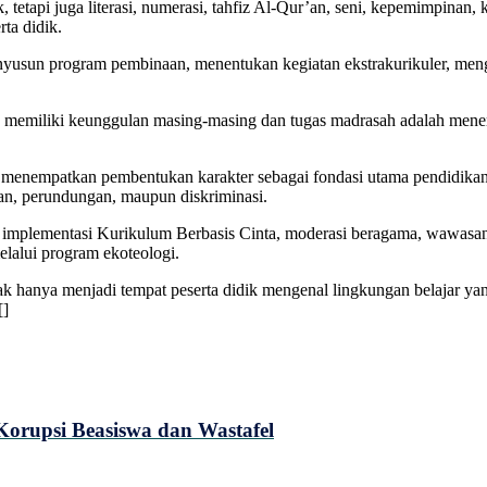
etapi juga literasi, numerasi, tahfiz Al-Qur’an, seni, kepemimpinan,
rta didik.
enyusun program pembinaan, menentukan kegiatan ekstrakurikuler, m
murid memiliki keunggulan masing-masing dan tugas madrasah adalah m
menempatkan pembentukan karakter sebagai fondasi utama pendidikan 
asan, perundungan, maupun diskriminasi.
 implementasi Kurikulum Berbasis Cinta, moderasi beragama, wawasan 
elalui program ekoteologi.
hanya menjadi tempat peserta didik mengenal lingkungan belajar yan
[]
rupsi Beasiswa dan Wastafel