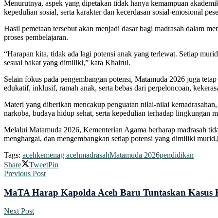
Menurutnya, aspek yang dipetakan tidak hanya kemampuan akademik, t
kepedulian sosial, serta karakter dan kecerdasan sosial-emosional pese
Hasil pemetaan tersebut akan menjadi dasar bagi madrasah dalam m
proses pembelajaran.
“Harapan kita, tidak ada lagi potensi anak yang terlewat. Setiap 
sesuai bakat yang dimiliki,” kata Khairul.
Selain fokus pada pengembangan potensi, Matamuda 2026 juga tetap 
edukatif, inklusif, ramah anak, serta bebas dari perpeloncoan, keker
Materi yang diberikan mencakup penguatan nilai-nilai kemadrasahan,
narkoba, budaya hidup sehat, serta kepedulian terhadap lingkungan m
Melalui Matamuda 2026, Kementerian Agama berharap madrasah tidak 
menghargai, dan mengembangkan setiap potensi yang dimiliki murid.
Tags:
aceh
kemenag aceh
madrasah
Matamuda 2026
pendidikan
Share
Tweet
Pin
Previous Post
MaTA Harap Kapolda Aceh Baru Tuntaskan Kasus Ko
Next Post