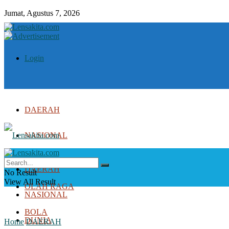
Jumat, Agustus 7, 2026
Login
DAERAH
NASIONAL
DUNIA
DAERAH
No Result
View All Result
OLAH RAGA
NASIONAL
BOLA
DUNIA
Home
DAERAH