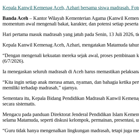
Kepala Kanwil Kemenag Aceh, Azhari bersama siswa madrasah. F
Banda Aceh
– Kantor Wilayah Kementerian Agama (Kanwil Kemenag
momentum awal mengenali bakat, karakter, dan potensi setiap peserta 
Hari pertama masuk madrasah yang jatuh pada Senin, 13 Juli 2026, tid
Kepala Kanwil Kemenag Aceh, Azhari, mengatakan Matamuda tahun ini
“Dengan mengenali kekuatan mereka sejak awal, proses pembinaan kar
(6/7/2026).
Ia menegaskan seluruh madrasah di Aceh harus memastikan pelaksana
“Kita ingin setiap anak merasa aman, nyaman, dan bahagia ketika pe
memiliki terhadap madrasah,” ujarnya.
Sementara itu, Kepala Bidang Pendidikan Madrasah Kanwil Kemenag 
secara sistematis.
Mengacu pada panduan Direktorat Jenderal Pendidikan Islam Kementer
selama Matamuda, seperti diskusi kelompok, permainan, presentasi, u
“Guru tidak hanya mengenalkan lingkungan madrasah, tetapi juga mela