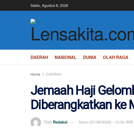
Sabtu, Agustus 8, 2026
DAERAH
NASIONAL
DUNIA
OLAH RAGA
Home
DAERAH
Jemaah Haji Gelomb
Diberangkatkan ke 
Oleh
Redaksi
Senin (01/06/2026) - 15:52 WIB