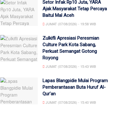
Setor Infak Rp10 Juta, YARA
Ajak Masyarakat Tetap Percaya
Baitul Mal Aceh
JUMAT (07/08/2026) - 19:58 WIB
Zulkifli Apresiasi Peresmian
Culture Park Kota Sabang,
Perkuat Semangat Gotong
Royong
JUMAT (07/08/2026) - 15:43 WIB
Lapas Blangpidie Mulai Program
Pemberantasan Buta Huruf Al-
Qur’an
JUMAT (07/08/2026) - 15:40 WIB