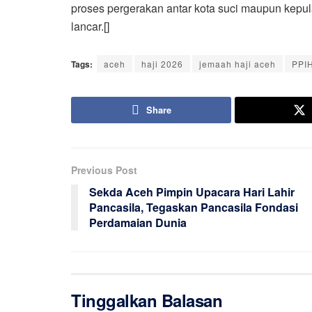
proses pergerakan antar kota suci maupun kepul
lancar.[]
Tags:
aceh
haji 2026
jemaah haji aceh
PPI
Share
Previous Post
Sekda Aceh Pimpin Upacara Hari Lahir
Pancasila, Tegaskan Pancasila Fondasi
Perdamaian Dunia
Tinggalkan Balasan