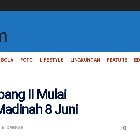
BOLA
FOTO
LIFESTYLE
LINGKUNGAN
FEATURE
ED
ang II Mulai
Madinah 8 Juni
0
in
DAERAH