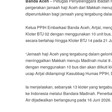
Banda Aceh
– Petugas Penyelenggara Ibadah 
pergerakan jamaah haji Aceh dari Makkah menuj
diperuntukkan bagi jamaah yang tergabung dalam
Ketua PPIH Embarkasi Banda Aceh, Arijal, men
Kloter BTJ 02 dengan menggunakan 10 unit bus.
secara bertahap hingga Kloter BTJ 14 pada 21 J
“Jemaah haji Aceh yang tergabung dalam gelomba
meninggalkan Makkah menuju Madinah mulai 8 J
dengan menggunakan 10 bus dan akan diikuti klo
ucap Arijal didampingi Kasubbag Humas PPIH, D
Ia menjelaskan, sebanyak 13 kloter yang tergab
ke Indonesia melalui Bandara Madinah. Penerb
Air dijadwalkan berlangsung pada 16 Juni 2026.