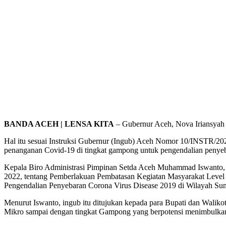
BANDA ACEH | LENSA KITA
– Gubernur Aceh, Nova Iriansyah
Hal itu sesuai Instruksi Gubernur (Ingub) Aceh Nomor 10/INSTR/202
penanganan Covid-19 di tingkat gampong untuk pengendalian penyebar
Kepala Biro Administrasi Pimpinan Setda Aceh Muhammad Iswanto, S
2022, tentang Pemberlakuan Pembatasan Kegiatan Masyarakat Level 
Pengendalian Penyebaran Corona Virus Disease 2019 di Wilayah Sum
Menurut Iswanto, ingub itu ditujukan kepada para Bupati dan Walik
Mikro sampai dengan tingkat Gampong yang berpotensi menimbulkan