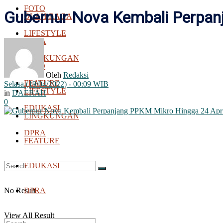
FOTO
Gubernur Nova Kembali Perpan
OLAH RAGA
LIFESTYLE
BOLA
LINGKUNGAN
FOTO
Oleh
Redaksi
FEATURE
Selasa (19/04/2022) - 00:09 WIB
LIFESTYLE
in
DAERAH
0
EDUKASI
LINGKUNGAN
DPRA
FEATURE
EDUKASI
No Result
DPRA
View All Result