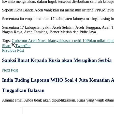
Iswanto mengatakan, dalam Ingub tersebut disebutkan seluruh kabupat
Seperti Kota Banda Aceh yang kali ini memasuki kriteria PPKM level 
Sementara itu empat kota dan 17 kabupaten lainnya masing-masing b
Sementara 17 kabupaten yakni Aceh Selatan, Aceh Tenggara, Aceh Ti
Nagan Raya, Aceh Tamiang, Bener Meriah dan Pidie Jaya.
Tags:
Gubernur Aceh Nova Iriansyah
kasus covid-19
Ppkm mikro dipe
Share
Tweet
Pin
Previous Post
Sanksi Barat Kepada Rusia akan Merugikan Serbia
Next Post
India Tuding Laporan WHO Soal 4 Juta Kematian Ak
Tinggalkan Balasan
Alamat email Anda tidak akan dipublikasikan.
Ruas yang wajib ditan