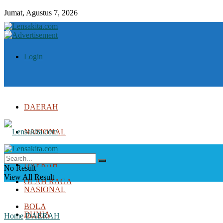
Jumat, Agustus 7, 2026
Login
DAERAH
NASIONAL
DUNIA
DAERAH
No Result
View All Result
OLAH RAGA
NASIONAL
BOLA
DUNIA
Home
DAERAH