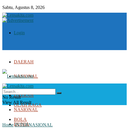
Sabtu, Agustus 8, 2026
Login
DAERAH
NASIONAL
DUNIA
DAERAH
No Result
View All Result
OLAH RAGA
NASIONAL
BOLA
DUNIA
Home
INTERNASIONAL