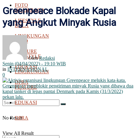
FOTO
Greenpeace Blokade Kapal
OLAH RAGA
yang Angkut Minyak Rusia
LIFESTYLE
BOLA
LINGKUNGAN
FOTO
FEATURE
LIFESTYLE
Oleh
Redaksi
Senin (04/04/2022) - 19:10 WIB
EDUKASI
in
INTERNASIONAL
LINGKUNGAN
0
DPRA
FEATURE
EDUKASI
No Result
DPRA
View All Result