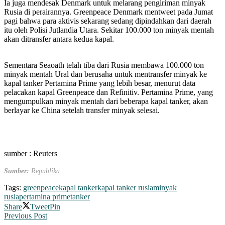
Ia juga mendesak Denmark untuk melarang pengiriman minyak
Rusia di perairannya. Greenpeace Denmark mentweet pada Jumat
pagi bahwa para aktivis sekarang sedang dipindahkan dari daerah
itu oleh Polisi Jutlandia Utara. Sekitar 100.000 ton minyak mentah
akan ditransfer antara kedua kapal.
Sementara Seaoath telah tiba dari Rusia membawa 100.000 ton
minyak mentah Ural dan berusaha untuk mentransfer minyak ke
kapal tanker Pertamina Prime yang lebih besar, menurut data
pelacakan kapal Greenpeace dan Refinitiv. Pertamina Prime, yang
mengumpulkan minyak mentah dari beberapa kapal tanker, akan
berlayar ke China setelah transfer minyak selesai.
sumber : Reuters
Sumber:
Republika
Tags:
greenpeace
kapal tanker
kapal tanker rusia
minyak
rusia
pertamina prime
tanker
Share
Tweet
Pin
Previous Post