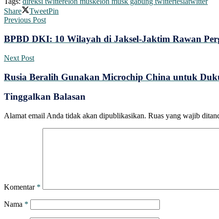
Tags:
direksi twitter
elon musk
elon musk gabung twitter
tesla
twitter
Share
Tweet
Pin
Previous Post
BPBD DKI: 10 Wilayah di Jaksel-Jaktim Rawan Pe
Next Post
Rusia Beralih Gunakan Microchip China untuk Duk
Tinggalkan Balasan
Alamat email Anda tidak akan dipublikasikan.
Ruas yang wajib ditan
Komentar
*
Nama
*