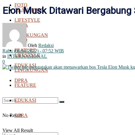
FOTO
Elon Musk Ditawari Bergabung S
OLAH RAGA
LIFESTYLE
BOLA
LINGKUNGAN
FOTO
Oleh
Redaksi
FEATURE
Rabu (06/04/2022) - 07:52 WIB
LIFESTYLE
in
INTERNASIONAL
0
EDUKASI
LINGKUNGAN
DPRA
FEATURE
EDUKASI
No Result
DPRA
View All Result