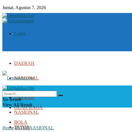
Jumat, Agustus 7, 2026
Login
DAERAH
NASIONAL
DUNIA
DAERAH
No Result
View All Result
OLAH RAGA
NASIONAL
BOLA
DUNIA
Home
INTERNASIONAL