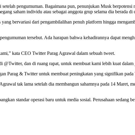
ari setelah pengumuman. Bagaimana pun, penunjukan Musk berpotensi me
megang saham individu atau sebagai anggota grup selama dia berada di 
 yang bervariasi dari pengambilalihan penuh platform hingga mengamb
elah pengumuman tersebut. Ada harapan bahwa kehadirannya dapat mengh
mi,” kata CEO Twitter Parag Agrawal dalam sebuah tweet.
 di @Twitter, dan di ruang rapat, untuk membuat kami lebih kuat dalam
an Parag & Twitter untuk membuat peningkatan yang signifikan pada 
 Agrawal tak lama setelah dia membangun sahamnya pada 14 Maret, m
bangkan standar operasi baru untuk media sosial. Perusahaan sedang