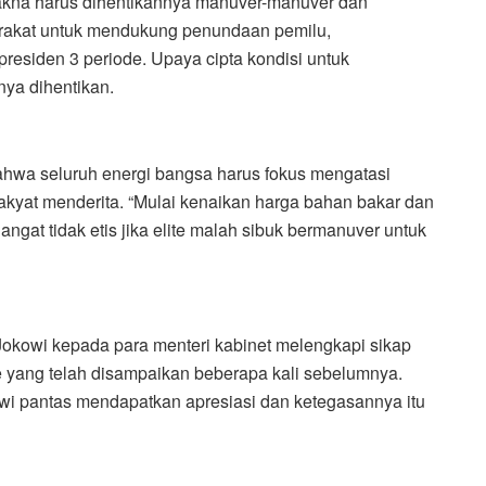
rmakna harus dihentikannya manuver-manuver dan
rakat untuk mendukung penundaan pemilu,
residen 3 periode. Upaya cipta kondisi untuk
ya dihentikan.
ahwa seluruh energi bangsa harus fokus mengatasi
kyat menderita. “Mulai kenaikan harga bahan bakar dan
ngat tidak etis jika elite malah sibuk bermanuver untuk
okowi kepada para menteri kabinet melengkapi sikap
e yang telah disampaikan beberapa kali sebelumnya.
kowi pantas mendapatkan apresiasi dan ketegasannya itu