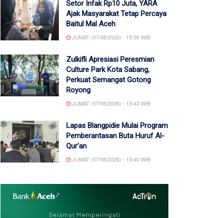
Setor Infak Rp10 Juta, YARA
Ajak Masyarakat Tetap Percaya
Baitul Mal Aceh
JUMAT (07/08/2026) - 19:58 WIB
Zulkifli Apresiasi Peresmian
Culture Park Kota Sabang,
Perkuat Semangat Gotong
Royong
JUMAT (07/08/2026) - 15:43 WIB
Lapas Blangpidie Mulai Program
Pemberantasan Buta Huruf Al-
Qur’an
JUMAT (07/08/2026) - 15:40 WIB