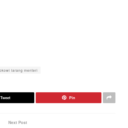
jokowi larang menteri
Tweet
Pin
Next Post