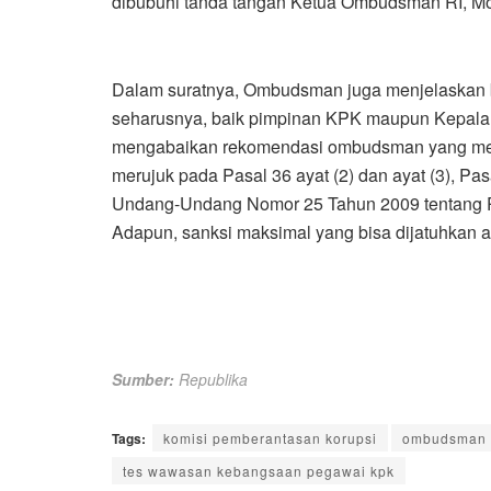
dibubuhi tanda tangan Ketua Ombudsman RI, M
Dalam suratnya, Ombudsman juga menjelaskan 
seharusnya, baik pimpinan KPK maupun Kepal
mengabaikan rekomendasi ombudsman yang men
merujuk pada Pasal 36 ayat (2) dan ayat (3), Pasa
Undang-Undang Nomor 25 Tahun 2009 tentang Pe
Adapun, sanksi maksimal yang bisa dijatuhkan 
Sumber:
Republika
Tags:
komisi pemberantasan korupsi
ombudsman l
tes wawasan kebangsaan pegawai kpk