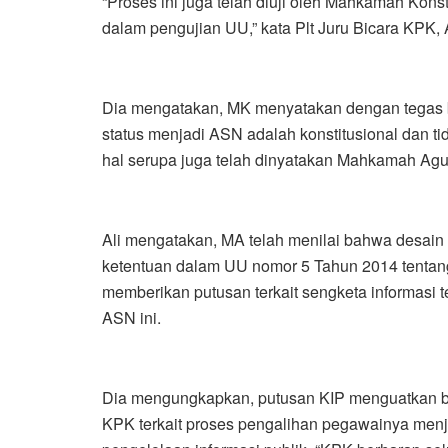
“Proses ini juga telah diuji oleh Mahkamah Kons
dalam pengujian UU,” kata Plt Juru Bicara KPK, Ali
Dia mengatakan, MK menyatakan dengan tegas
status menjadi ASN adalah konstitusional dan t
hal serupa juga telah dinyatakan Mahkamah Agun
Ali mengatakan, MA telah menilai bahwa desai
ketentuan dalam UU nomor 5 Tahun 2014 tenta
memberikan putusan terkait sengketa informasi 
ASN ini.
Dia mengungkapkan, putusan KIP menguatkan ba
KPK terkait proses pengalihan pegawainya menja