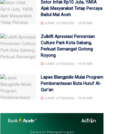
Setor Infak Rp10 Juta, YARA
Ajak Masyarakat Tetap Percaya
Baitul Mal Aceh
JUMAT (07/08/2026) - 19:58 WIB
Zulkifli Apresiasi Peresmian
Culture Park Kota Sabang,
Perkuat Semangat Gotong
Royong
JUMAT (07/08/2026) - 15:43 WIB
Lapas Blangpidie Mulai Program
Pemberantasan Buta Huruf Al-
Qur’an
JUMAT (07/08/2026) - 15:40 WIB