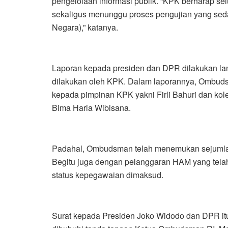
pengelolaan informasi publik. “KPK berharap se
sekaligus menunggu proses pengujian yang sed
Negara),” katanya.
Laporan kepada presiden dan DPR dilakukan la
dilakukan oleh KPK. Dalam laporannya, Ombud
kepada pimpinan KPK yakni Firli Bahuri dan k
Bima Haria Wibisana.
Padahal, Ombudsman telah menemukan sejumlah
Begitu juga dengan pelanggaran HAM yang tela
status kepegawaian dimaksud.
Surat kepada Presiden Joko Widodo dan DPR itu 