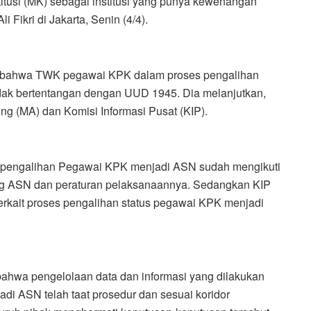
titusi (MK) sebagai institusi yang punya kewenangan
 Fikri di Jakarta, Senin (4/4).
 bahwa TWK pegawai KPK dalam proses pengalihan
idak bertentangan dengan UUD 1945. Dia melanjutkan,
g (MA) dan Komisi Informasi Pusat (KIP).
n pengalihan Pegawai KPK menjadi ASN sudah mengikuti
ng ASN dan peraturan pelaksanaannya. Sedangkan KIP
terkait proses pengalihan status pegawai KPK menjadi
hwa pengelolaan data dan informasi yang dilakukan
di ASN telah taat prosedur dan sesuai koridor