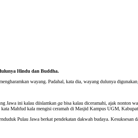
 dulunya Hindu dan Buddha.
 mengharamkan wayang. Padahal, kata dia, wayang dulunya digunakan
ng Jawa ini kalau diislamkan
ga
bisa kalau diceramahi, ajak nonton wa
t,” kata Mahfud kala mengisi ceramah di Masjid Kampus UGM, Kabupate
penduduk Pulau Jawa berkat pendekatan dakwah budaya. Kesuksesan da