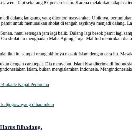
Kejawen. Tapi sekarang 87 persen Islam. Karena melakukan adaptasi t
adi dalang langsung yang ditonton masyarakat. Uniknya, pertunjukan
u pamit untuk menunaikan sholat di tengah asyiknya menjadi dalang.
unan, nanti setengah jam lagi balik. Dalang lagi besok pamit lagi sam
Oo sholat itu menghadap Maha Agung,” ujar Mahfud menirukan dialog 
mulai ikut itu sampai orang akhirnya masuk Islam dengan cara itu. Ma
lakukan dengan cara tepat. Dia menyebut, Islam bisa diterima di Indon
engindonesiakan Islam, bukan mengislamkan Indonesia. Mengindonesiaka
Blokade Kapal Pertamina
 kalijogo
wayang diharamkan
Harus Dihadang.