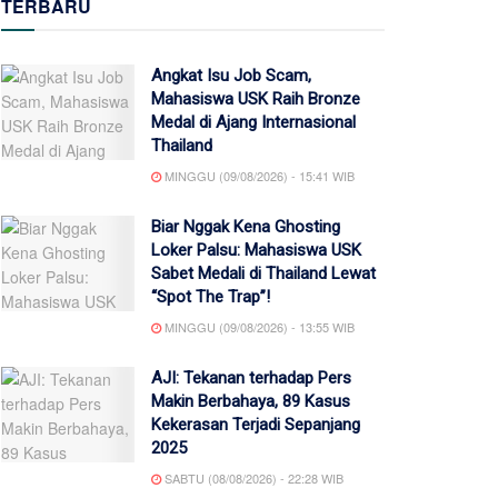
TERBARU
Angkat Isu Job Scam,
Mahasiswa USK Raih Bronze
Medal di Ajang Internasional
Thailand
MINGGU (09/08/2026) - 15:41 WIB
Biar Nggak Kena Ghosting
Loker Palsu: Mahasiswa USK
Sabet Medali di Thailand Lewat
“Spot The Trap”!
MINGGU (09/08/2026) - 13:55 WIB
AJI: Tekanan terhadap Pers
Makin Berbahaya, 89 Kasus
Kekerasan Terjadi Sepanjang
2025
SABTU (08/08/2026) - 22:28 WIB