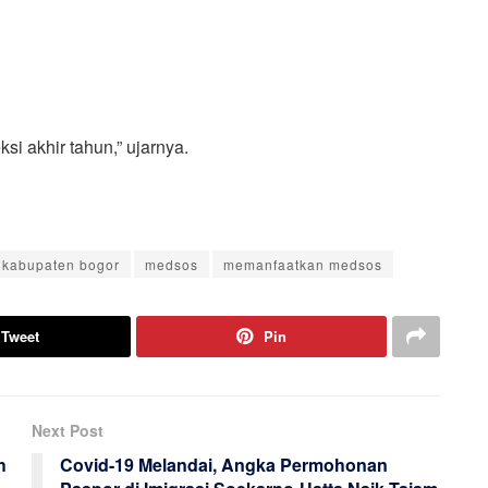
si akhir tahun,” ujarnya.
 kabupaten bogor
medsos
memanfaatkan medsos
Tweet
Pin
Next Post
h
Covid-19 Melandai, Angka Permohonan