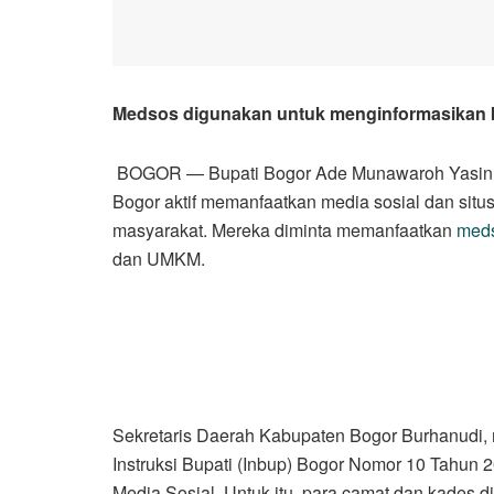
Medsos digunakan untuk menginformasikan k
BOGOR — Bupati Bogor Ade Munawaroh Yasin m
Bogor aktif memanfaatkan media sosial dan situ
masyarakat. Mereka diminta memanfaatkan
med
dan UMKM.
Sekretaris Daerah Kabupaten Bogor Burhanudi, me
Instruksi Bupati (Inbup) Bogor Nomor 10 Tahun
Media Sosial. Untuk itu, para camat dan kades d