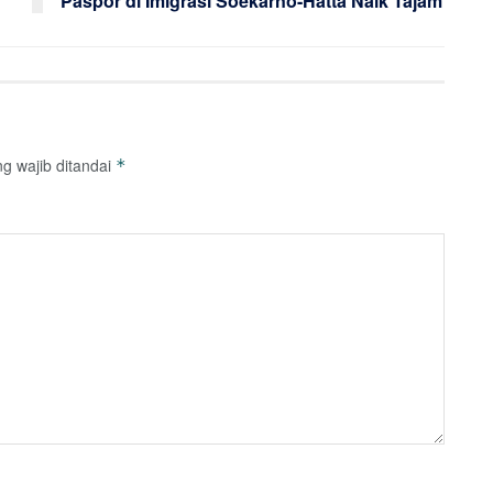
Paspor di Imigrasi Soekarno-Hatta Naik Tajam
g wajib ditandai
*