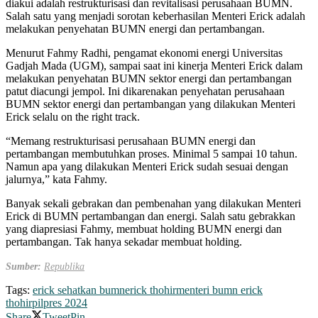
diakui adalah restrukturisasi dan revitalisasi perusahaan BUMN.
Salah satu yang menjadi sorotan keberhasilan Menteri Erick adalah
melakukan penyehatan BUMN energi dan pertambangan.
Menurut Fahmy Radhi, pengamat ekonomi energi Universitas
Gadjah Mada (UGM), sampai saat ini kinerja Menteri Erick dalam
melakukan penyehatan BUMN sektor energi dan pertambangan
patut diacungi jempol. Ini dikarenakan penyehatan perusahaan
BUMN sektor energi dan pertambangan yang dilakukan Menteri
Erick selalu on the right track.
“Memang restrukturisasi perusahaan BUMN energi dan
pertambangan membutuhkan proses. Minimal 5 sampai 10 tahun.
Namun apa yang dilakukan Menteri Erick sudah sesuai dengan
jalurnya,” kata Fahmy.
Banyak sekali gebrakan dan pembenahan yang dilakukan Menteri
Erick di BUMN pertambangan dan energi. Salah satu gebrakkan
yang diapresiasi Fahmy, membuat holding BUMN energi dan
pertambangan. Tak hanya sekadar membuat holding.
Sumber:
Republika
Tags:
erick sehatkan bumn
erick thohir
menteri bumn erick
thohir
pilpres 2024
Share
Tweet
Pin