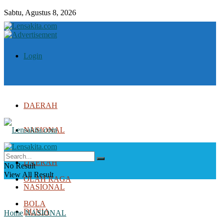
Sabtu, Agustus 8, 2026
Login
DAERAH
NASIONAL
DUNIA
DAERAH
No Result
View All Result
OLAH RAGA
NASIONAL
BOLA
DUNIA
Home
NASIONAL