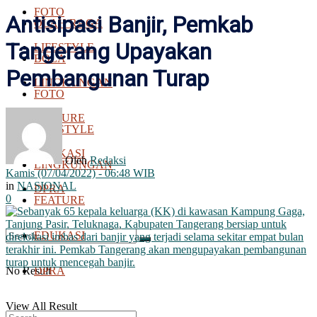
FOTO
Antisipasi Banjir, Pemkab
OLAH RAGA
Tangerang Upayakan
LIFESTYLE
BOLA
Pembangunan Turap
LINGKUNGAN
FOTO
FEATURE
LIFESTYLE
EDUKASI
Oleh
Redaksi
LINGKUNGAN
Kamis (07/04/2022) - 06:48 WIB
in
NASIONAL
DPRA
0
FEATURE
EDUKASI
No Result
DPRA
View All Result