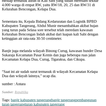
meluap termasuk aliran di Kali Sabi yang sudah meredam sekitar
4.000 warga di empat RW, yaitu RW/18, 20, 25 dan RW/31 di
Kelurahan Bencongan, Kelapa Dua.
Sementara itu, Kepala Bidang Kedaruratan dan Logistik BPBD
Kabupaten Tangerang, Abdul Munir menambahkan akibat hujan
yang turun pada Selasa sore tersebut telah meredam kawasan
Kelurahan Bencongan Indah akibat dari luapan kali Sabi dengan
ketinggian air rata-rata 30-50 centimeter.
Banjir juga melanda wilayah Binong Curug, kawasan bunder Desa
Sukaraja Kecamatan Pasar Kemis dan juga beberapa ruas jalan
Kecamatan Kelapa Dua, Curug, Tigaraksa, dan Cikupa.
“Saat ini air sudah surut termasuk di wilayah Kecamatan Kelapa
Dua dan wilayah lainnya,” ucap dia.
sumber : Antara
Sumber:
Republika
Tags:
banjir kabupaten tangerang
banjir tangerang
pembangunan
turap tangerang
turap kabupaten tangerang