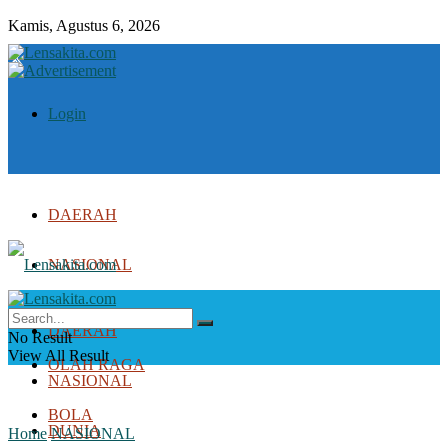
Kamis, Agustus 6, 2026
Login
DAERAH
NASIONAL
DUNIA
DAERAH
No Result
View All Result
OLAH RAGA
NASIONAL
BOLA
DUNIA
Home
NASIONAL