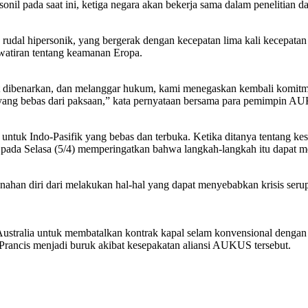
sonil pada saat ini, ketiga negara akan bekerja sama dalam penelitia
udal hipersonik, yang bergerak dengan kecepatan lima kali kecepatan 
awatiran tentang keamanan Eropa.
pat dibenarkan, dan melanggar hukum, kami menegaskan kembali komitme
 yang bebas dari paksaan,” kata pernyataan bersama para pemimpin 
 Indo-Pasifik yang bebas dan terbuka. Ketika ditanya tentang kesepa
da Selasa (5/4) memperingatkan bahwa langkah-langkah itu dapat memic
enahan diri dari melakukan hal-hal yang dapat menyebabkan krisis serup
Australia untuk membatalkan kontrak kapal selam konvensional deng
 Prancis menjadi buruk akibat kesepakatan aliansi AUKUS tersebut.