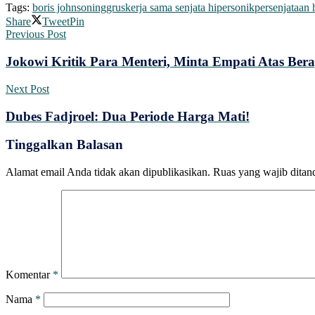
Tags:
boris johnson
inggrus
kerja sama senjata hipersonik
persenjataan 
Share
Tweet
Pin
Previous Post
Jokowi Kritik Para Menteri, Minta Empati Atas Ber
Next Post
Dubes Fadjroel: Dua Periode Harga Mati!
Tinggalkan Balasan
Alamat email Anda tidak akan dipublikasikan.
Ruas yang wajib ditan
Komentar
*
Nama
*