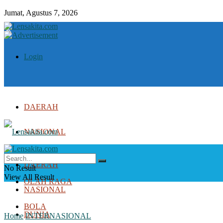
Jumat, Agustus 7, 2026
Login
DAERAH
NASIONAL
DUNIA
DAERAH
No Result
View All Result
OLAH RAGA
NASIONAL
BOLA
DUNIA
Home
INTERNASIONAL