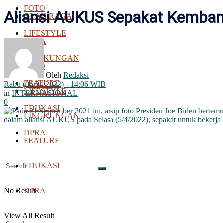
FOTO
Aliansi AUKUS Sepakat Kemban
OLAH RAGA
LIFESTYLE
BOLA
LINGKUNGAN
FOTO
Oleh
Redaksi
FEATURE
Rabu (06/04/2022) - 14:06 WIB
LIFESTYLE
in
INTERNASIONAL
0
EDUKASI
LINGKUNGAN
DPRA
FEATURE
EDUKASI
No Result
DPRA
View All Result