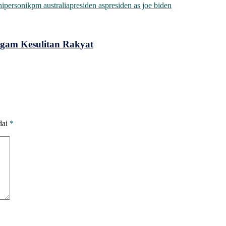
hipersonik
pm australia
presiden as
presiden as joe biden
agam Kesulitan Rakyat
dai
*