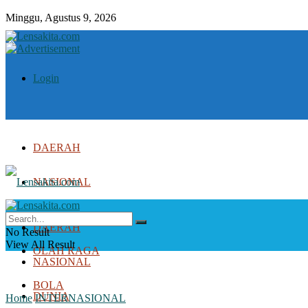
Minggu, Agustus 9, 2026
Login
DAERAH
NASIONAL
DUNIA
DAERAH
No Result
View All Result
OLAH RAGA
NASIONAL
BOLA
DUNIA
Home
INTERNASIONAL