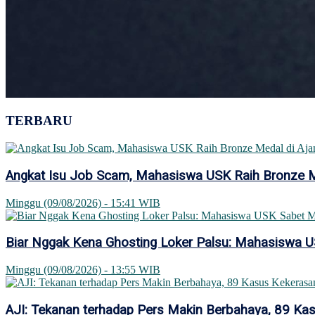
TERBARU
Angkat Isu Job Scam, Mahasiswa USK Raih Bronze Med
Minggu (09/08/2026) - 15:41 WIB
Biar Nggak Kena Ghosting Loker Palsu: Mahasiswa US
Minggu (09/08/2026) - 13:55 WIB
AJI: Tekanan terhadap Pers Makin Berbahaya, 89 Ka