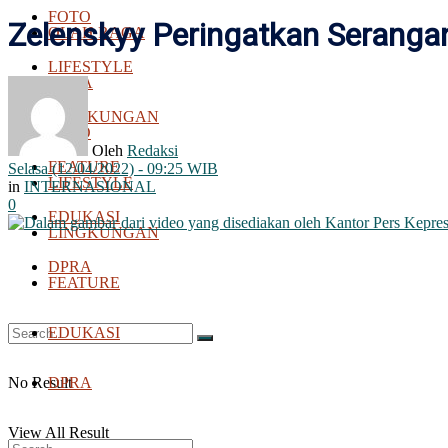
FOTO
Zelenskyy Peringatkan Serangan
OLAH RAGA
LIFESTYLE
BOLA
LINGKUNGAN
FOTO
Oleh
Redaksi
FEATURE
Selasa (12/04/2022) - 09:25 WIB
LIFESTYLE
in
INTERNASIONAL
0
EDUKASI
LINGKUNGAN
DPRA
FEATURE
EDUKASI
No Result
DPRA
View All Result