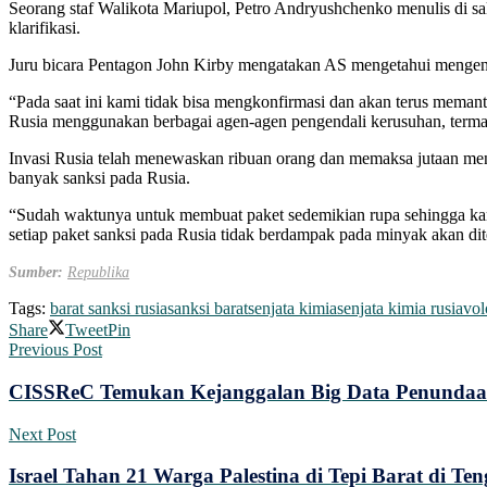
Seorang staf Walikota Mariupol, Petro Andryushchenko menulis di sal
klarifikasi.
Juru bicara Pentagon John Kirby mengatakan AS mengetahui mengenai
“Pada saat ini kami tidak bisa mengkonfirmasi dan akan terus meman
Rusia menggunakan berbagai agen-agen pengendali kerusuhan, terma
Invasi Rusia telah menewaskan ribuan orang dan memaksa jutaan m
banyak sanksi pada Rusia.
“Sudah waktunya untuk membuat paket sedemikian rupa sehingga kami
setiap paket sanksi pada Rusia tidak berdampak pada minyak akan 
Sumber:
Republika
Tags:
barat sanksi rusia
sanksi barat
senjata kimia
senjata kimia rusia
vol
Share
Tweet
Pin
Previous Post
CISSReC Temukan Kejanggalan Big Data Penundaan
Next Post
Israel Tahan 21 Warga Palestina di Tepi Barat di T