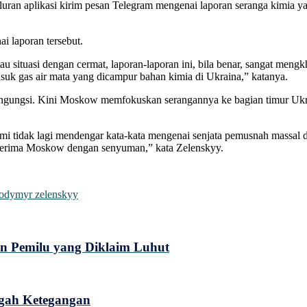
uran aplikasi kirim pesan Telegram mengenai laporan seranga kimia ya
 laporan tersebut.
tau situasi dengan cermat, laporan-laporan ini, bila benar, sangat m
suk gas air mata yang dicampur bahan kimia di Ukraina,” katanya.
engungsi. Kini Moskow memfokuskan serangannya ke bagian timur Ukr
 tidak lagi mendengar kata-kata mengenai senjata pemusnah massal da
diterima Moskow dengan senyuman,” kata Zelenskyy.
odymyr zelenskyy
 Pemilu yang Diklaim Luhut
engah Ketegangan