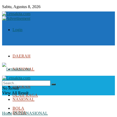
Sabtu, Agustus 8, 2026
Login
DAERAH
NASIONAL
DUNIA
DAERAH
No Result
View All Result
OLAH RAGA
NASIONAL
BOLA
DUNIA
Home
INTERNASIONAL