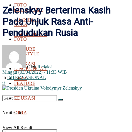
FOTO
Zelenskyy Berterima Kasih
OLAH RAGA
Pada Unjuk Rasa Anti-
LIFESTYLE
BOLA
Pendudukan Rusia
LINGKUNGAN
FOTO
FEATURE
LIFESTYLE
EDUKASI
Oleh
Redaksi
LINGKUNGAN
Minggu (03/04/2022) - 11:33 WIB
in
INTERNASIONAL
DPRA
0
FEATURE
EDUKASI
No Result
DPRA
View All Result