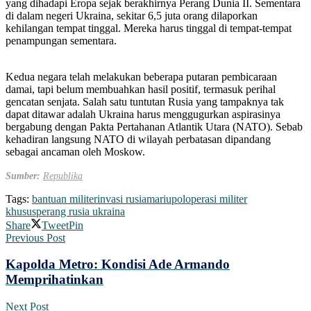
yang dihadapi Eropa sejak berakhirnya Perang Dunia II. Sementara
di dalam negeri Ukraina, sekitar 6,5 juta orang dilaporkan
kehilangan tempat tinggal. Mereka harus tinggal di tempat-tempat
penampungan sementara.
Kedua negara telah melakukan beberapa putaran pembicaraan
damai, tapi belum membuahkan hasil positif, termasuk perihal
gencatan senjata. Salah satu tuntutan Rusia yang tampaknya tak
dapat ditawar adalah Ukraina harus menggugurkan aspirasinya
bergabung dengan Pakta Pertahanan Atlantik Utara (NATO). Sebab
kehadiran langsung NATO di wilayah perbatasan dipandang
sebagai ancaman oleh Moskow.
Sumber:
Republika
Tags:
bantuan militer
invasi rusia
mariupol
operasi militer
khusus
perang rusia ukraina
Share
Tweet
Pin
Previous Post
Kapolda Metro: Kondisi Ade Armando
Memprihatinkan
Next Post