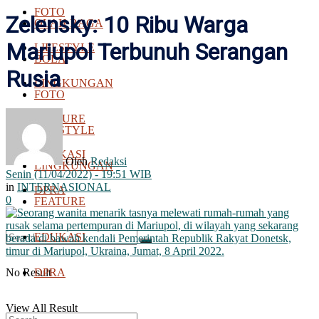
FOTO
Zelensky: 10 Ribu Warga
OLAH RAGA
Mariupol Terbunuh Serangan
LIFESTYLE
BOLA
Rusia
LINGKUNGAN
FOTO
FEATURE
LIFESTYLE
EDUKASI
Oleh
Redaksi
LINGKUNGAN
Senin (11/04/2022) - 19:51 WIB
in
INTERNASIONAL
DPRA
0
FEATURE
EDUKASI
No Result
DPRA
View All Result