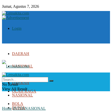
Jumat, Agustus 7, 2026
Login
DAERAH
NASIONAL
DUNIA
DAERAH
No Result
View All Result
OLAH RAGA
NASIONAL
BOLA
DUNIA
Home
INTERNASIONAL