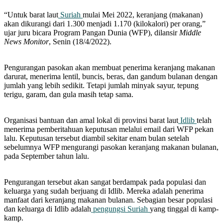
“Untuk barat laut
Suriah
mulai Mei 2022, keranjang (makanan)
akan dikurangi dari 1.300 menjadi 1.170 (kilokalori) per orang,”
ujar juru bicara Program Pangan Dunia (WFP), dilansir
Middle
News Monitor
, Senin (18/4/2022).
Pengurangan pasokan akan membuat penerima keranjang makanan
darurat, menerima lentil, buncis, beras, dan gandum bulanan dengan
jumlah yang lebih sedikit. Tetapi jumlah minyak sayur, tepung
terigu, garam, dan gula masih tetap sama.
Organisasi bantuan dan amal lokal di provinsi barat laut
Idlib
telah
menerima pemberitahuan keputusan melalui email dari WFP pekan
lalu. Keputusan tersebut diambil sekitar enam bulan setelah
sebelumnya WFP mengurangi pasokan keranjang makanan bulanan,
pada September tahun lalu.
Pengurangan tersebut akan sangat berdampak pada populasi dan
keluarga yang sudah berjuang di Idlib. Mereka adalah penerima
manfaat dari keranjang makanan bulanan. Sebagian besar populasi
dan keluarga di Idlib adalah
pengungsi Suriah
yang tinggal di kamp-
kamp.