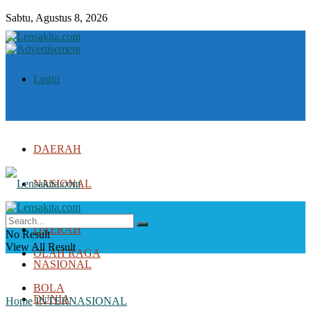
Sabtu, Agustus 8, 2026
Login
DAERAH
NASIONAL
DUNIA
DAERAH
No Result
View All Result
OLAH RAGA
NASIONAL
BOLA
DUNIA
Home
INTERNASIONAL