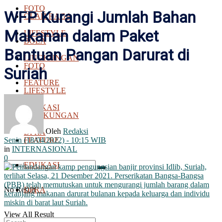
FOTO
WFP Kurangi Jumlah Bahan
OLAH RAGA
Makanan dalam Paket
LIFESTYLE
BOLA
Bantuan Pangan Darurat di
LINGKUNGAN
FOTO
Suriah
FEATURE
LIFESTYLE
EDUKASI
LINGKUNGAN
Oleh
Redaksi
DPRA
Senin (18/04/2022) - 10:15 WIB
FEATURE
in
INTERNASIONAL
0
EDUKASI
No Result
DPRA
View All Result