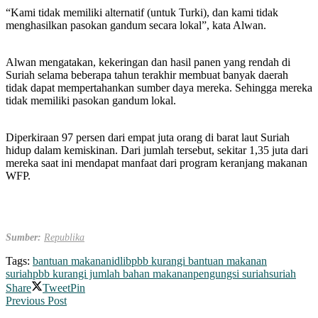
“Kami tidak memiliki alternatif (untuk Turki), dan kami tidak
menghasilkan pasokan gandum secara lokal”, kata Alwan.
Alwan mengatakan, kekeringan dan hasil panen yang rendah di
Suriah selama beberapa tahun terakhir membuat banyak daerah
tidak dapat mempertahankan sumber daya mereka. Sehingga mereka
tidak memiliki pasokan gandum lokal.
Diperkiraan 97 persen dari empat juta orang di barat laut Suriah
hidup dalam kemiskinan. Dari jumlah tersebut, sekitar 1,35 juta dari
mereka saat ini mendapat manfaat dari program keranjang makanan
WFP.
Sumber:
Republika
Tags:
bantuan makanan
idlib
pbb kurangi bantuan makanan
suriah
pbb kurangi jumlah bahan makanan
pengungsi suriah
suriah
Share
Tweet
Pin
Previous Post