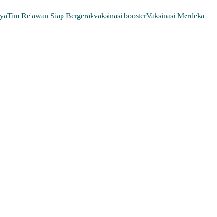
aya
Tim Relawan Siap Bergerak
vaksinasi booster
Vaksinasi Merdeka