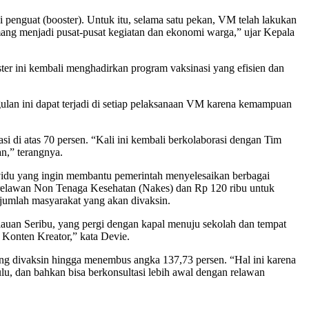
penguat (booster). Untuk itu, selama satu pekan, VM telah lakukan
emang menjadi pusat-pusat kegiatan dan ekonomi warga,” ujar Kepala
r ini kembali menghadirkan program vaksinasi yang efisien dan
ulan ini dapat terjadi di setiap pelaksanaan VM karena kemampuan
i di atas 70 persen. “Kali ini kembali berkolaborasi dengan Tim
an,” terangnya.
idu yang ingin membantu pemerintah menyelesaikan berbagai
k relawan Non Tenaga Kesehatan (Nakes) dan Rp 120 ribu untuk
n jumlah masyarakat yang akan divaksin.
lauan Seribu, yang pergi dengan kapal menuju sekolah dan tempat
n Konten Kreator,” kata Devie.
ng divaksin hingga menembus angka 137,73 persen. “Hal ini karena
ulu, dan bahkan bisa berkonsultasi lebih awal dengan relawan