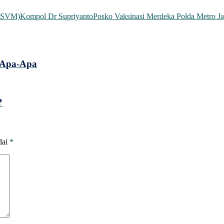
(YSVM)
Kompol Dr Supriyanto
Posko Vaksinasi Merdeka Polda Metro J
m Apa-Apa
?
dai
*