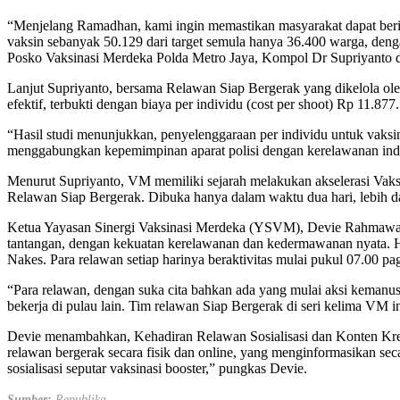
“Menjelang Ramadhan, kami ingin memastikan masyarakat dapat berib
vaksin sebanyak 50.129 dari target semula hanya 36.400 warga, denga
Posko Vaksinasi Merdeka Polda Metro Jaya, Kompol Dr Supriyanto da
Lanjut Supriyanto, bersama Relawan Siap Bergerak yang dikelola o
efektif, terbukti dengan biaya per individu (cost per shoot) Rp 11.877.
“Hasil studi menunjukkan, penyelenggaraan per individu untuk vaks
menggabungkan kepemimpinan aparat polisi dengan kerelawanan ind
Menurut Supriyanto, VM memiliki sejarah melakukan akselerasi Vaksi
Relawan Siap Bergerak. Dibuka hanya dalam waktu dua hari, lebih dar
Ketua Yayasan Sinergi Vaksinasi Merdeka (YSVM), Devie Rahmawati
tantangan, dengan kekuatan kerelawanan dan kedermawanan nyata. Ha
Nakes. Para relawan setiap harinya beraktivitas mulai pukul 07.00 p
“Para relawan, dengan suka cita bahkan ada yang mulai aksi kemanu
bekerja di pulau lain. Tim relawan Siap Bergerak di seri kelima VM 
Devie menambahkan, Kehadiran Relawan Sosialisasi dan Konten Krea
relawan bergerak secara fisik dan online, yang menginformasikan seca
sosialisasi seputar vaksinasi booster,” pungkas Devie.
Sumber:
Republika