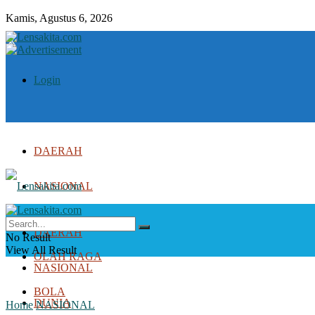
Kamis, Agustus 6, 2026
Login
DAERAH
NASIONAL
DUNIA
DAERAH
No Result
View All Result
OLAH RAGA
NASIONAL
BOLA
DUNIA
Home
NASIONAL