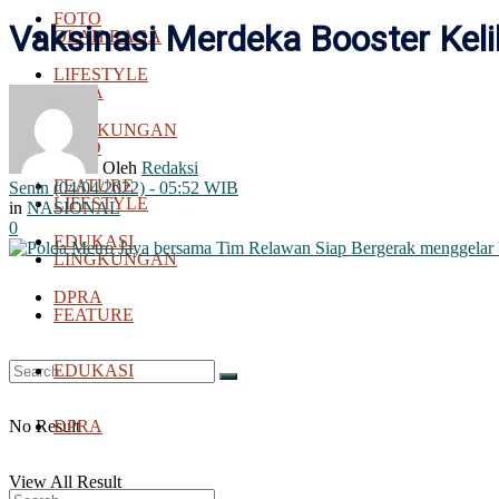
FOTO
Vaksinasi Merdeka Booster Keli
OLAH RAGA
LIFESTYLE
BOLA
LINGKUNGAN
FOTO
Oleh
Redaksi
FEATURE
Senin (04/04/2022) - 05:52 WIB
LIFESTYLE
in
NASIONAL
0
EDUKASI
LINGKUNGAN
DPRA
FEATURE
EDUKASI
No Result
DPRA
View All Result