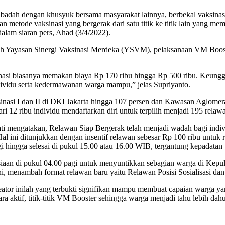
adah dengan khusyuk bersama masyarakat lainnya, berbekal vaksinasi 
n metode vaksinasi yang bergerak dari satu titik ke titik lain yang m
lam siaran pers, Ahad (3/4/2022).
leh Yayasan Sinergi Vaksinasi Merdeka (YSVM), pelaksanaan VM Booste
inasi biasanya memakan biaya Rp 170 ribu hingga Rp 500 ribu. Keungg
ividu serta kedermawanan warga mampu,” jelas Supriyanto.
nasi I dan II di DKI Jakarta hingga 107 persen dan Kawasan Aglomeras
i 12 ribu individu mendaftarkan diri untuk terpilih menjadi 195 relaw
 mengatakan, Relawan Siap Bergerak telah menjadi wadah bagi indiv
l ini ditunjukkan dengan insentif relawan sebesar Rp 100 ribu untu
agi hingga selesai di pukul 15.00 atau 16.00 WIB, tergantung kepadata
siaan di pukul 04.00 pagi untuk menyuntikkan sebagian warga di Kepu
ini, menambah format relawan baru yaitu Relawan Posisi Sosialisasi da
tor inilah yang terbukti signifikan mampu membuat capaian warga ya
ra aktif, titik-titik VM Booster sehingga warga menjadi tahu lebih dah