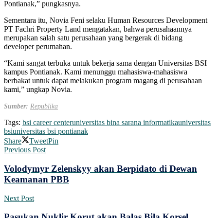
Pontianak,” pungkasnya.
Sementara itu, Novia Feni selaku Human Resources Development
PT Fachri Property Land mengatakan, bahwa perusahaannya
merupakan salah satu perusahaan yang bergerak di bidang
developer perumahan.
“Kami sangat terbuka untuk bekerja sama dengan Universitas BSI
kampus Pontianak. Kami menunggu mahasiswa-mahasiswa
berbakat untuk dapat melakukan program magang di perusahaan
kami,” ungkap Novia.
Sumber:
Republika
Tags:
bsi career center
universitas bina sarana informatika
universitas
bsi
universitas bsi pontianak
Share
Tweet
Pin
Previous Post
Volodymyr Zelenskyy akan Berpidato di Dewan
Keamanan PBB
Next Post
Pasukan Nuklir Korut akan Balas Bila Korsel