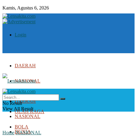
Kamis, Agustus 6, 2026
Login
DAERAH
NASIONAL
DUNIA
DAERAH
No Result
View All Result
OLAH RAGA
NASIONAL
BOLA
DUNIA
Home
NASIONAL