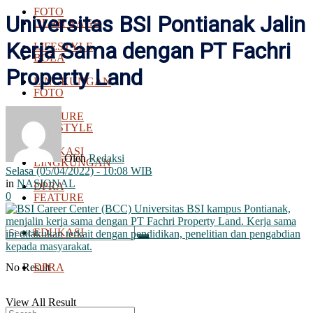
FOTO
Universitas BSI Pontianak Jalin
OLAH RAGA
Kerja Sama dengan PT Fachri
LIFESTYLE
BOLA
Property Land
LINGKUNGAN
FOTO
FEATURE
LIFESTYLE
EDUKASI
Oleh
Redaksi
LINGKUNGAN
Selasa (05/04/2022) - 10:08 WIB
in
NASIONAL
DPRA
0
FEATURE
EDUKASI
No Result
DPRA
View All Result