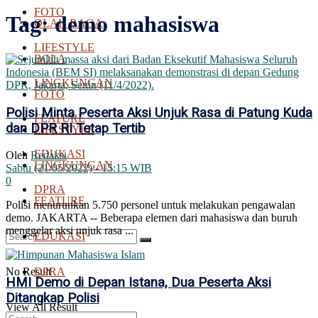
FOTO
Tag:
demo mahasiswa
OLAH RAGA
LIFESTYLE
BOLA
LINGKUNGAN
FOTO
Polisi Minta Peserta Aksi Unjuk Rasa di Patung Kuda
FEATURE
dan DPR RI Tetap Tertib
LIFESTYLE
EDUKASI
Oleh
Redaksi
LINGKUNGAN
Sabtu (21/05/2022) - 15:15 WIB
0
DPRA
FEATURE
Polisi menurunkan 5.750 personel untuk melakukan pengawalan
demo. JAKARTA -- Beberapa elemen dari mahasiswa dan buruh
menggelar aksi unjuk rasa ...
EDUKASI
No Result
DPRA
HMI Demo di Depan Istana, Dua Peserta Aksi
Ditangkap Polisi
View All Result