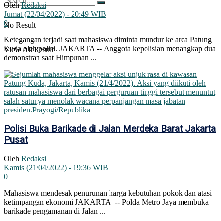
Oleh
Redaksi
Jumat (22/04/2022) - 20:49 WIB
0
No Result
Ketegangan terjadi saat mahasiswa diminta mundur ke area Patung
Kuda oleh polisi. JAKARTA -- Anggota kepolisian menangkap dua
View All Result
demonstran saat Himpunan ...
Polisi Buka Barikade di Jalan Merdeka Barat Jakarta
Pusat
Oleh
Redaksi
Kamis (21/04/2022) - 19:36 WIB
0
Mahasiswa mendesak penurunan harga kebutuhan pokok dan atasi
ketimpangan ekonomi JAKARTA -- Polda Metro Jaya membuka
barikade pengamanan di Jalan ...