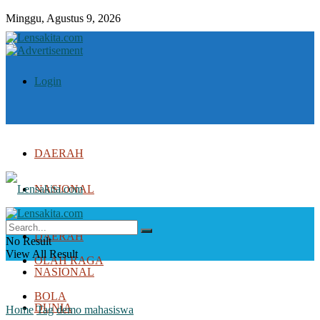
Minggu, Agustus 9, 2026
Login
DAERAH
NASIONAL
DUNIA
DAERAH
No Result
View All Result
OLAH RAGA
NASIONAL
BOLA
DUNIA
Home
Tag
demo mahasiswa