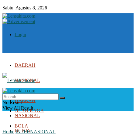
Sabtu, Agustus 8, 2026
Login
DAERAH
NASIONAL
DUNIA
DAERAH
No Result
View All Result
OLAH RAGA
NASIONAL
BOLA
DUNIA
Home
INTERNASIONAL