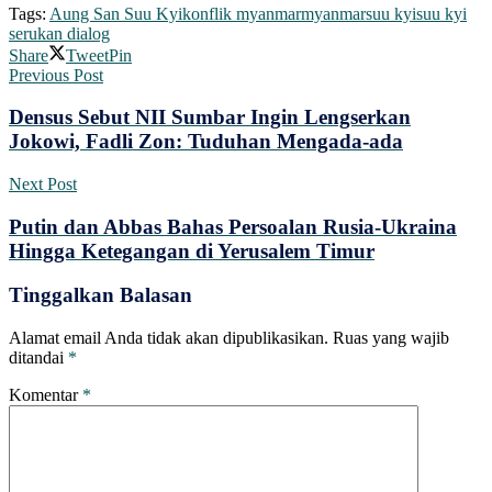
Tags:
Aung San Suu Kyi
konflik myanmar
myanmar
suu kyi
suu kyi
serukan dialog
Share
Tweet
Pin
Previous Post
Densus Sebut NII Sumbar Ingin Lengserkan
Jokowi, Fadli Zon: Tuduhan Mengada-ada
Next Post
Putin dan Abbas Bahas Persoalan Rusia-Ukraina
Hingga Ketegangan di Yerusalem Timur
Tinggalkan Balasan
Alamat email Anda tidak akan dipublikasikan.
Ruas yang wajib
ditandai
*
Komentar
*