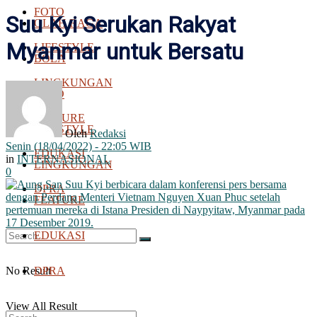
FOTO
Suu Kyi Serukan Rakyat
OLAH RAGA
Myanmar untuk Bersatu
LIFESTYLE
BOLA
LINGKUNGAN
FOTO
FEATURE
LIFESTYLE
Oleh
Redaksi
Senin (18/04/2022) - 22:05 WIB
EDUKASI
in
INTERNASIONAL
LINGKUNGAN
0
DPRA
FEATURE
EDUKASI
No Result
DPRA
View All Result