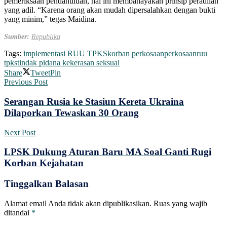
pemeriksaan pendahuluan, hal ini membahayakan prinsip peradilan
yang adil. “Karena orang akan mudah dipersalahkan dengan bukti
yang minim,” tegas Maidina.
Sumber:
Republika
Tags:
implementasi RUU TPKS
korban perkosaan
perkosaan
ruu
tpks
tindak pidana kekerasan seksual
Share
Tweet
Pin
Previous Post
Serangan Rusia ke Stasiun Kereta Ukraina
Dilaporkan Tewaskan 30 Orang
Next Post
LPSK Dukung Aturan Baru MA Soal Ganti Rugi
Korban Kejahatan
Tinggalkan Balasan
Alamat email Anda tidak akan dipublikasikan.
Ruas yang wajib
ditandai
*