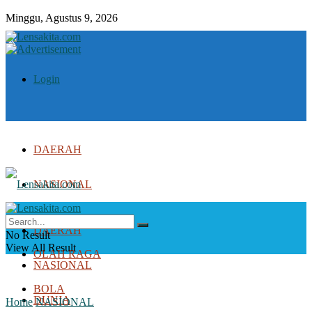
Minggu, Agustus 9, 2026
Login
DAERAH
NASIONAL
DUNIA
DAERAH
No Result
View All Result
OLAH RAGA
NASIONAL
BOLA
DUNIA
Home
NASIONAL