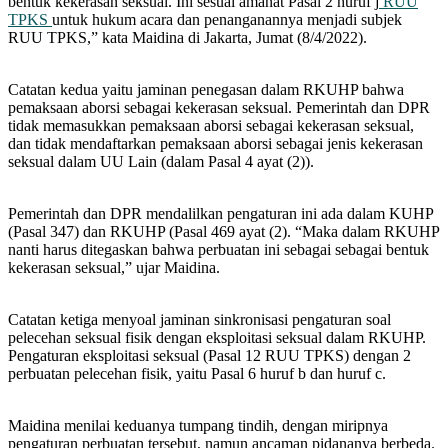
bentuk kekerasan seksual. Ini sesuai amanat Pasal 2 huruf j
RUU
TPKS
untuk hukum acara dan penanganannya menjadi subjek
RUU TPKS,” kata Maidina di Jakarta, Jumat (8/4/2022).
Catatan kedua yaitu jaminan penegasan dalam RKUHP bahwa
pemaksaan aborsi sebagai kekerasan seksual. Pemerintah dan DPR
tidak memasukkan pemaksaan aborsi sebagai kekerasan seksual,
dan tidak mendaftarkan pemaksaan aborsi sebagai jenis kekerasan
seksual dalam UU Lain (dalam Pasal 4 ayat (2)).
Pemerintah dan DPR mendalilkan pengaturan ini ada dalam KUHP
(Pasal 347) dan RKUHP (Pasal 469 ayat (2). “Maka dalam RKUHP
nanti harus ditegaskan bahwa perbuatan ini sebagai sebagai bentuk
kekerasan seksual,” ujar Maidina.
Catatan ketiga menyoal jaminan sinkronisasi pengaturan soal
pelecehan seksual fisik dengan eksploitasi seksual dalam RKUHP.
Pengaturan eksploitasi seksual (Pasal 12 RUU TPKS) dengan 2
perbuatan pelecehan fisik, yaitu Pasal 6 huruf b dan huruf c.
Maidina menilai keduanya tumpang tindih, dengan miripnya
pengaturan perbuatan tersebut, namun ancaman pidananya berbeda.