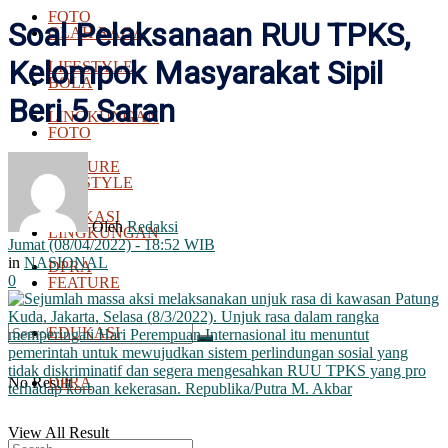
FOTO
Soal Pelaksanaan RUU TPKS,
OLAH RAGA
Kelompok Masyarakat Sipil
LIFESTYLE
BOLA
Beri 5 Saran
LINGKUNGAN
FOTO
FEATURE
LIFESTYLE
EDUKASI
Oleh
Redaksi
LINGKUNGAN
Jumat (08/04/2022) - 18:52 WIB
in
NASIONAL
DPRA
0
FEATURE
EDUKASI
No Result
DPRA
View All Result