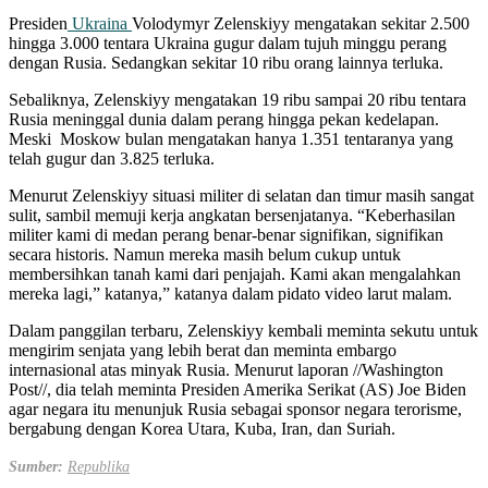
Presiden
Ukraina
Volodymyr Zelenskiyy mengatakan sekitar 2.500
hingga 3.000 tentara Ukraina gugur dalam tujuh minggu perang
dengan Rusia. Sedangkan sekitar 10 ribu orang lainnya terluka.
Sebaliknya, Zelenskiyy mengatakan 19 ribu sampai 20 ribu tentara
Rusia meninggal dunia dalam perang hingga pekan kedelapan.
Meski Moskow bulan mengatakan hanya 1.351 tentaranya yang
telah gugur dan 3.825 terluka.
Menurut Zelenskiyy situasi militer di selatan dan timur masih sangat
sulit, sambil memuji kerja angkatan bersenjatanya. “Keberhasilan
militer kami di medan perang benar-benar signifikan, signifikan
secara historis. Namun mereka masih belum cukup untuk
membersihkan tanah kami dari penjajah. Kami akan mengalahkan
mereka lagi,” katanya,” katanya dalam pidato video larut malam.
Dalam panggilan terbaru, Zelenskiyy kembali meminta sekutu untuk
mengirim senjata yang lebih berat dan meminta embargo
internasional atas minyak Rusia. Menurut laporan //Washington
Post//, dia telah meminta Presiden Amerika Serikat (AS) Joe Biden
agar negara itu menunjuk Rusia sebagai sponsor negara terorisme,
bergabung dengan Korea Utara, Kuba, Iran, dan Suriah.
Sumber:
Republika