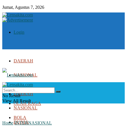
Jumat, Agustus 7, 2026
Login
DAERAH
NASIONAL
DUNIA
DAERAH
No Result
View All Result
OLAH RAGA
NASIONAL
BOLA
DUNIA
Home
INTERNASIONAL