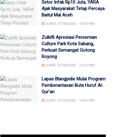
Setor Infak Rp10 Juta, YARA
Ajak Masyarakat Tetap Percaya
Baitul Mal Aceh
JUMAT (07/08/2026) - 19:58 WIB
Zulkifli Apresiasi Peresmian
Culture Park Kota Sabang,
Perkuat Semangat Gotong
Royong
JUMAT (07/08/2026) - 15:43 WIB
Lapas Blangpidie Mulai Program
Pemberantasan Buta Huruf Al-
Qur’an
JUMAT (07/08/2026) - 15:40 WIB