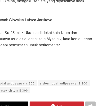
 Ukraina, mengaku senjata yang dipasoknya tidak
rintah Slovakia Lubica Janikova.
 Su-25 milik Ukraina di dekat kota Izium dan
nya terletak di dekat kota Mykolaiv, kata kementerian
ggapi permintaan untuk berkomentar.
rudal antipesawat s 300
sistem rudal antipesawat S 300
pasok sistem S 300
Tweet
Pin