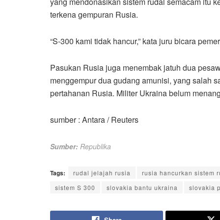
yang mendonasikan sistem rudal semacam itu ke
terkena gempuran Rusia.
“S-300 kami tidak hancur,” kata juru bicara peme
Pasukan Rusia juga menembak jatuh dua pesawat
menggempur dua gudang amunisi, yang salah satu
pertahanan Rusia. Militer Ukraina belum menan
sumber : Antara / Reuters
Sumber:
Republika
Tags:
rudal jelajah rusia
rusia hancurkan sistem 
sistem S 300
slovakia bantu ukraina
slovakia 
Share