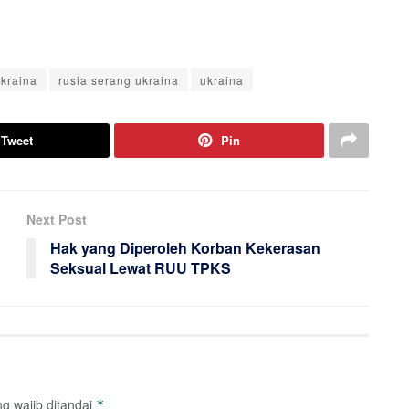
ukraina
rusia serang ukraina
ukraina
Tweet
Pin
Next Post
Hak yang Diperoleh Korban Kekerasan
Seksual Lewat RUU TPKS
g wajib ditandai
*