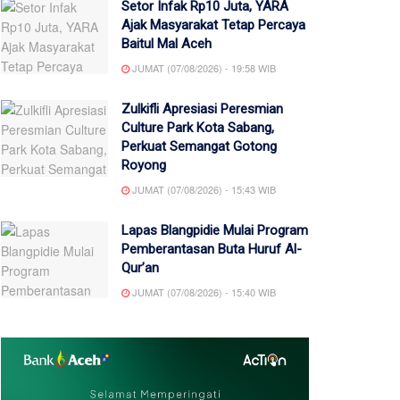
Setor Infak Rp10 Juta, YARA
Ajak Masyarakat Tetap Percaya
Baitul Mal Aceh
JUMAT (07/08/2026) - 19:58 WIB
Zulkifli Apresiasi Peresmian
Culture Park Kota Sabang,
Perkuat Semangat Gotong
Royong
JUMAT (07/08/2026) - 15:43 WIB
Lapas Blangpidie Mulai Program
Pemberantasan Buta Huruf Al-
Qur’an
JUMAT (07/08/2026) - 15:40 WIB