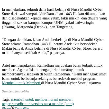
Ia menjelaskan, seluruh dana hasil belanja di Nusa Mandiri Cyber
Store dari awal sampai akhir Ramadhan 1443 H akan dikumpulkan
dan disedekahkan kepada anak yatim, fakir miskin dan dhuafa yang
tinggal di sekitar kampus-kampus UNM, yakni Jatiwaringin
(Jakarta), Margonda (Depok), dan Tangerang.
“Dengan demikian, kalau Anda berbelanja di Nusa Mandiri Cyber
Store selama Ramadhan 1443 H, berarti Anda ikut bersedekah.
Makin banyak Anda belanja di Nusa Mandiri Cyber Store, berarti
makin banyak sedekah Anda,” paparnya.
Arief mengemukakan, Ramadhan merupakan bulan terbaik untuk
memberi. Agama Islam menganjurkan umatnya untuk
memperbanyak sedekah di bulan Ramadhan. “Kami mengajak umat
Islam untuk berbelanja sekaligus bersedekah melalui program
Membeli untuk Memberi
di Nusa Mandiri Cyber Store,” ujarnya .
Sumber:
Republika
Tags:
membeli untuk memberi
nurani memberi
negeri
ramadhan
universitas nusa mandiri (unm)
Share
Tweet
Pin