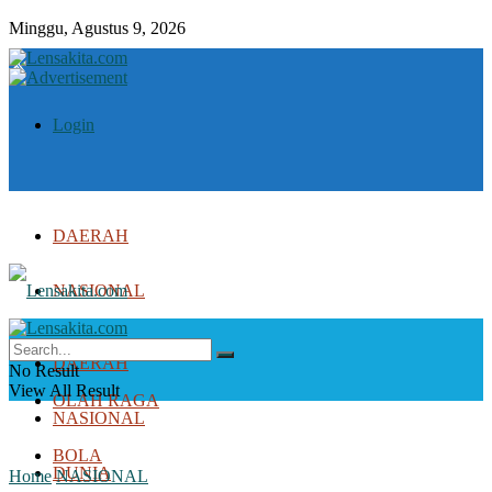
Minggu, Agustus 9, 2026
Login
DAERAH
NASIONAL
DUNIA
DAERAH
No Result
View All Result
OLAH RAGA
NASIONAL
BOLA
DUNIA
Home
NASIONAL