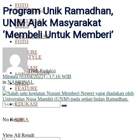
FOTO
Program Unik Ramadhan,
OLAH RAGA
UNM Ajak Masyarakat
LIFESTYLE
BOLA
‘Membeli Untuk Memberi’
LINGKUNGAN
FOTO
FEATURE
LIFESTYLE
EDUKASI
Oleh
Redaksi
LINGKUNGAN
Minggu (03/04/2022) - 17:16 WIB
in
NASIONAL
DPRA
0
FEATURE
EDUKASI
No Result
DPRA
View All Result