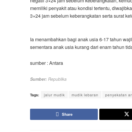
negatif 3×24 jam sebelum keberangkatan, kemudi
memiliki penyakit atau kondisi tertentu, diwajib
3×24 jam sebelum keberangkatan serta surat ket
Ia menambahkan bagi anak usia 6-17 tahun waji
sementara anak usia kurang dari enam tahun tida
sumber : Antara
Sumber:
Republika
Tags:
jalur mudik
mudik lebaran
penyekatan a
Share