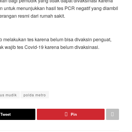
an bagi pemudik yang tidak dapat divaksinasi karena
kan untuk menunjukkan hasil tes PCR negatif yang diambil
erangan resmi dari rumah sakit.
b melakukan tes karena belum bisa divaksin penguat,
k wajib tes Covid-19 karena belum divaksinasi.
rus mudik
polda metro
Tweet
Pin