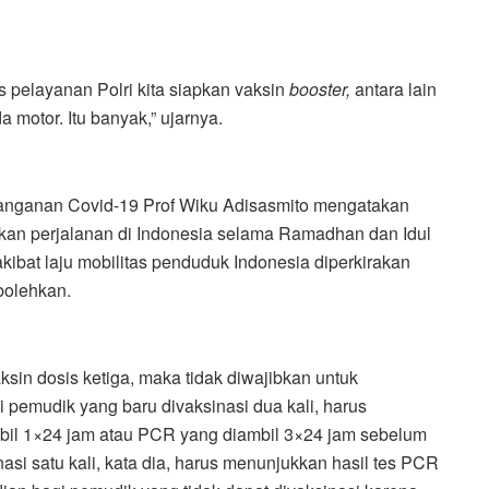
 pelayanan Polri kita siapkan vaksin
booster,
antara lain
a motor. Itu banyak,” ujarnya.
anganan Covid-19 Prof Wiku Adisasmito mengatakan
kan perjalanan di Indonesia selama Ramadhan dan Idul
akibat laju mobilitas penduduk Indonesia diperkirakan
bolehkan.
sin dosis ketiga, maka tidak diwajibkan untuk
 pemudik yang baru divaksinasi dua kali, harus
mbil 1×24 jam atau PCR yang diambil 3×24 jam sebelum
si satu kali, kata dia, harus menunjukkan hasil tes PCR