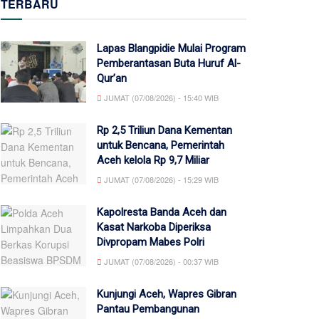
TERBARU
Lapas Blangpidie Mulai Program
Pemberantasan Buta Huruf Al-
Qur’an
JUMAT (07/08/2026) - 15:40 WIB
Rp 2,5 Triliun Dana Kementan
untuk Bencana, Pemerintah
Aceh kelola Rp 9,7 Miliar
JUMAT (07/08/2026) - 15:29 WIB
Kapolresta Banda Aceh dan
Kasat Narkoba Diperiksa
Divpropam Mabes Polri
JUMAT (07/08/2026) - 00:37 WIB
Kunjungi Aceh, Wapres Gibran
Pantau Pembangunan