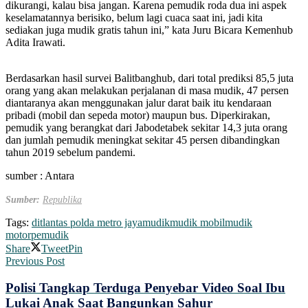
dikurangi, kalau bisa jangan. Karena pemudik roda dua ini aspek
keselamatannya berisiko, belum lagi cuaca saat ini, jadi kita
sediakan juga mudik gratis tahun ini,” kata Juru Bicara Kemenhub
Adita Irawati.
Berdasarkan hasil survei Balitbanghub, dari total prediksi 85,5 juta
orang yang akan melakukan perjalanan di masa mudik, 47 persen
diantaranya akan menggunakan jalur darat baik itu kendaraan
pribadi (mobil dan sepeda motor) maupun bus. Diperkirakan,
pemudik yang berangkat dari Jabodetabek sekitar 14,3 juta orang
dan jumlah pemudik meningkat sekitar 45 persen dibandingkan
tahun 2019 sebelum pandemi.
sumber : Antara
Sumber:
Republika
Tags:
ditlantas polda metro jaya
mudik
mudik mobil
mudik
motor
pemudik
Share
Tweet
Pin
Previous Post
Polisi Tangkap Terduga Penyebar Video Soal Ibu
Lukai Anak Saat Bangunkan Sahur