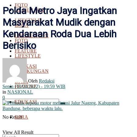
FOTO
Polda Metro Jaya Ingatkan
OLAH RAGA
Masyarakat Mudik dengan
LIFESTYLE
BOLA
Kendaraan Roda Dua Lebih
LINGKUNGAN
FOTO
Berisiko
FEATURE
LIFESTYLE
EDUKASI
LINGKUNGAN
Oleh
Redaksi
DPRA
Senin (18/04/2022) - 19:59 WIB
FEATURE
in
NASIONAL
0
EDUKASI
No Result
DPRA
View All Result