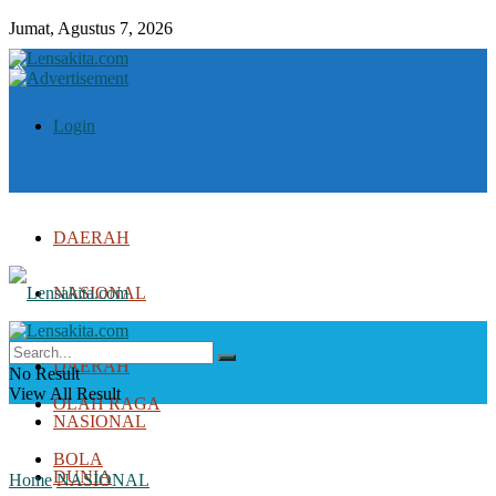
Jumat, Agustus 7, 2026
Login
DAERAH
NASIONAL
DUNIA
DAERAH
No Result
View All Result
OLAH RAGA
NASIONAL
BOLA
DUNIA
Home
NASIONAL