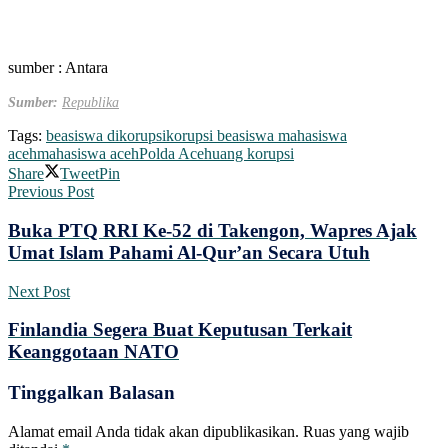
sumber : Antara
Sumber:
Republika
Tags:
beasiswa dikorupsi
korupsi beasiswa mahasiswa
aceh
mahasiswa aceh
Polda Aceh
uang korupsi
Share
Tweet
Pin
Previous Post
Buka PTQ RRI Ke-52 di Takengon, Wapres Ajak
Umat Islam Pahami Al-Qur’an Secara Utuh
Next Post
Finlandia Segera Buat Keputusan Terkait
Keanggotaan NATO
Tinggalkan Balasan
Alamat email Anda tidak akan dipublikasikan.
Ruas yang wajib