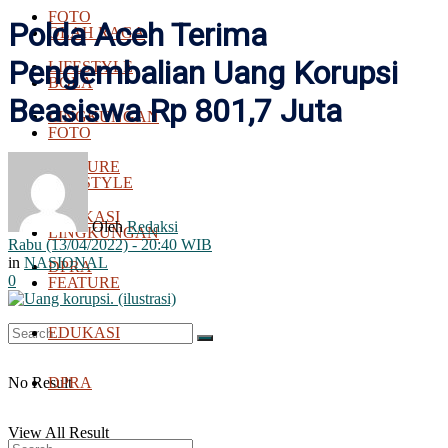
FOTO
Polda Aceh Terima
OLAH RAGA
Pengembalian Uang Korupsi
LIFESTYLE
BOLA
Beasiswa Rp 801,7 Juta
LINGKUNGAN
FOTO
FEATURE
LIFESTYLE
EDUKASI
Oleh
Redaksi
LINGKUNGAN
Rabu (13/04/2022) - 20:40 WIB
in
NASIONAL
DPRA
0
FEATURE
EDUKASI
No Result
DPRA
View All Result