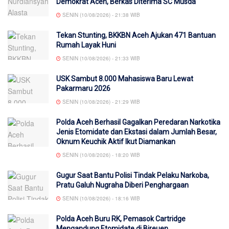
Demokrat Aceh, Berkas Diterima SC Musda
SENIN (10/08/2026) - 21:38 WIB
Tekan Stunting, BKKBN Aceh Ajukan 471 Bantuan
Rumah Layak Huni
SENIN (10/08/2026) - 21:33 WIB
USK Sambut 8.000 Mahasiswa Baru Lewat
Pakarmaru 2026
SENIN (10/08/2026) - 21:29 WIB
Polda Aceh Berhasil Gagalkan Peredaran Narkotika
Jenis Etomidate dan Ekstasi dalam Jumlah Besar,
Oknum Keuchik Aktif Ikut Diamankan
SENIN (10/08/2026) - 18:20 WIB
Gugur Saat Bantu Polisi Tindak Pelaku Narkoba,
Pratu Galuh Nugraha Diberi Penghargaan
SENIN (10/08/2026) - 18:16 WIB
Polda Aceh Buru RK, Pemasok Cartridge
Mengandung Etomidate di Bireuen