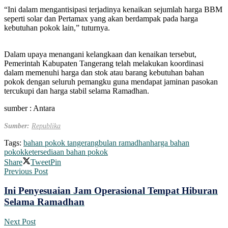
“Ini dalam mengantisipasi terjadinya kenaikan sejumlah harga BBM
seperti solar dan Pertamax yang akan berdampak pada harga
kebutuhan pokok lain,” tuturnya.
Dalam upaya menangani kelangkaan dan kenaikan tersebut,
Pemerintah Kabupaten Tangerang telah melakukan koordinasi
dalam memenuhi harga dan stok atau barang kebutuhan bahan
pokok dengan seluruh pemangku guna mendapat jaminan pasokan
tercukupi dan harga stabil selama Ramadhan.
sumber : Antara
Sumber:
Republika
Tags:
bahan pokok tangerang
bulan ramadhan
harga bahan
pokok
ketersediaan bahan pokok
Share
Tweet
Pin
Previous Post
Ini Penyesuaian Jam Operasional Tempat Hiburan
Selama Ramadhan
Next Post