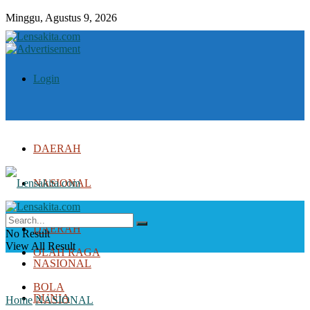
Minggu, Agustus 9, 2026
Login
DAERAH
NASIONAL
DUNIA
DAERAH
No Result
View All Result
OLAH RAGA
NASIONAL
BOLA
DUNIA
Home
NASIONAL