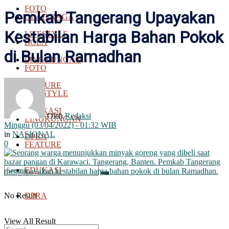
FOTO
Pemkab Tangerang Upayakan
OLAH RAGA
Kestabilan Harga Bahan Pokok
LIFESTYLE
BOLA
di Bulan Ramadhan
LINGKUNGAN
FOTO
FEATURE
LIFESTYLE
EDUKASI
Oleh
Redaksi
LINGKUNGAN
Minggu (03/04/2022) - 01:32 WIB
in
NASIONAL
DPRA
0
FEATURE
EDUKASI
No Result
DPRA
View All Result