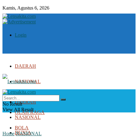
Kamis, Agustus 6, 2026
Login
DAERAH
NASIONAL
DUNIA
DAERAH
No Result
View All Result
OLAH RAGA
NASIONAL
BOLA
DUNIA
Home
NASIONAL