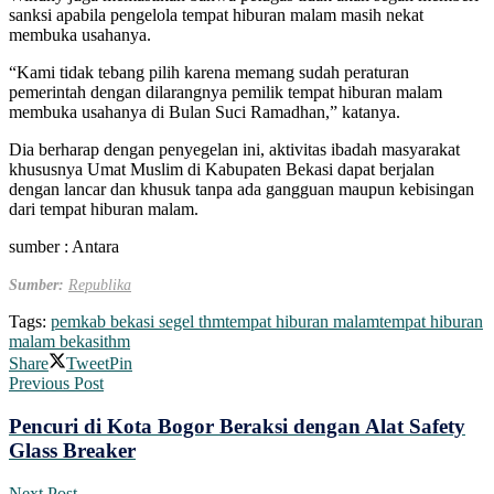
sanksi apabila pengelola tempat hiburan malam masih nekat
membuka usahanya.
“Kami tidak tebang pilih karena memang sudah peraturan
pemerintah dengan dilarangnya pemilik tempat hiburan malam
membuka usahanya di Bulan Suci Ramadhan,” katanya.
Dia berharap dengan penyegelan ini, aktivitas ibadah masyarakat
khususnya Umat Muslim di Kabupaten Bekasi dapat berjalan
dengan lancar dan khusuk tanpa ada gangguan maupun kebisingan
dari tempat hiburan malam.
sumber : Antara
Sumber:
Republika
Tags:
pemkab bekasi segel thm
tempat hiburan malam
tempat hiburan
malam bekasi
thm
Share
Tweet
Pin
Previous Post
Pencuri di Kota Bogor Beraksi dengan Alat Safety
Glass Breaker
Next Post