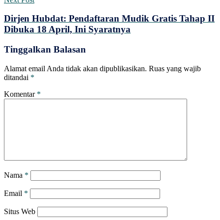
Dirjen Hubdat: Pendaftaran Mudik Gratis Tahap II
Dibuka 18 April, Ini Syaratnya
Tinggalkan Balasan
Alamat email Anda tidak akan dipublikasikan.
Ruas yang wajib
ditandai
*
Komentar
*
Nama
*
Email
*
Situs Web