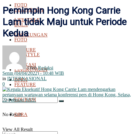
FOTO
Pemimpin Hong Kong Carrie
OLAH RAGA
Lam tidak Maju untuk Periode
LIFESTYLE
BOLA
Kedua
LINGKUNGAN
FOTO
FEATURE
LIFESTYLE
EDUKASI
Oleh
Redaksi
LINGKUNGAN
Senin (04/04/2022) - 10:48 WIB
in
INTERNASIONAL
DPRA
0
FEATURE
EDUKASI
No Result
DPRA
View All Result