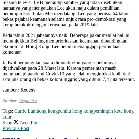
Stasiun televisi TVB mengutip sumber yang tidak disebutkan
namanya yang mengatakan Lee akan maju dalam pemilihan
pemimpin kota bulan Mei mendatang. Lee yang berusia 64 tahun
bekas pejabat keamanan selama unjuk rasa pro-demokrasi yang
kerap berakhir dengan kerusuhan pada 2019 lalu.
Pada tahun 2021 jabatannya naik. Beberapa pakar menilai hal ini
menunjukkan Beijing memprioritaskan keamanan dibandingkan
ekonomi di Hong Kong. Lee belum menanggapi permintaan
komentar.
Jadwal pemungutan suara dimundurkan yang sebelumnya
dijadwalkan pada 28 Maret lalu. Karena pemerintah masih
menghadapi pandemi Covid-19 yang telah menginfeksi lebih dari
satu juta orang di bekas koloni Inggris yang dihuni 7,4 juta tersebut.
sumber : Reuters
Sumber:
Republika
Tags:
Carrie Lam
hong kong
pemilu hong kong
pemimpin kota hong
kong
Share
Tweet
Pin
Previous Post