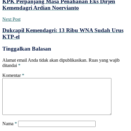
KPK Perpanjang Masa Penahanan Eks Dirjen
Kemendagri Ardian Noervianto
Next Post
Dukcapil Kemendagri: 13 Ribu WNA Sudah Urus
KTP-el
Tinggalkan Balasan
Alamat email Anda tidak akan dipublikasikan.
Ruas yang wajib
ditandai
*
Komentar
*
Nama
*