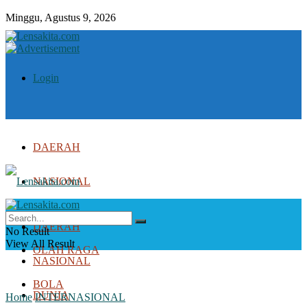
Minggu, Agustus 9, 2026
Login
DAERAH
NASIONAL
DUNIA
DAERAH
No Result
View All Result
OLAH RAGA
NASIONAL
BOLA
DUNIA
Home
INTERNASIONAL