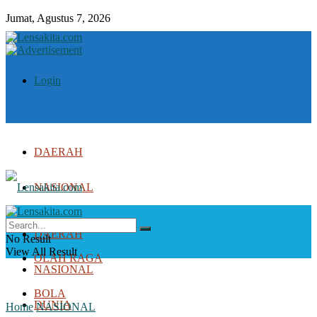
Jumat, Agustus 7, 2026
Login
DAERAH
NASIONAL
DUNIA
DAERAH
No Result
View All Result
OLAH RAGA
NASIONAL
BOLA
DUNIA
Home
NASIONAL