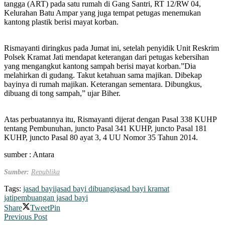
tangga (ART) pada satu rumah di Gang Santri, RT 12/RW 04,
Kelurahan Batu Ampar yang juga tempat petugas menemukan
kantong plastik berisi mayat korban.
Rismayanti diringkus pada Jumat ini, setelah penyidik Unit Reskrim
Polsek Kramat Jati mendapat keterangan dari petugas kebersihan
yang mengangkut kantong sampah berisi mayat korban.”Dia
melahirkan di gudang. Takut ketahuan sama majikan. Dibekap
bayinya di rumah majikan. Keterangan sementara. Dibungkus,
dibuang di tong sampah,” ujar Biher.
Atas perbuatannya itu, Rismayanti dijerat dengan Pasal 338 KUHP
tentang Pembunuhan, juncto Pasal 341 KUHP, juncto Pasal 181
KUHP, juncto Pasal 80 ayat 3, 4 UU Nomor 35 Tahun 2014.
sumber : Antara
Sumber:
Republika
Tags:
jasad bayi
jasad bayi dibuang
jasad bayi kramat
jati
pembuangan jasad bayi
Share
Tweet
Pin
Previous Post