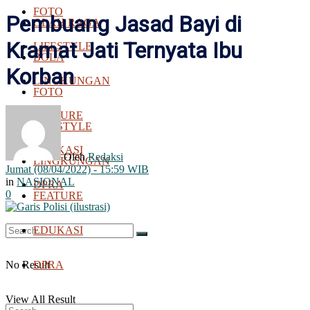
FOTO
Pembuang Jasad Bayi di
OLAH RAGA
Kramat Jati Ternyata Ibu
LIFESTYLE
BOLA
Korban
LINGKUNGAN
FOTO
FEATURE
LIFESTYLE
EDUKASI
Oleh
Redaksi
LINGKUNGAN
Jumat (08/04/2022) - 15:59 WIB
in
NASIONAL
DPRA
0
FEATURE
EDUKASI
No Result
DPRA
View All Result