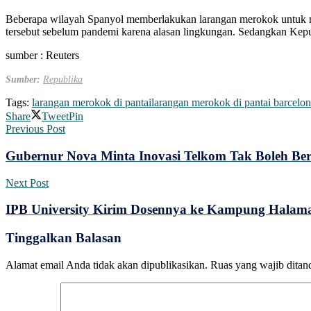
Beberapa wilayah Spanyol memberlakukan larangan merokok untuk me
tersebut sebelum pandemi karena alasan lingkungan. Sedangkan Kepul
sumber : Reuters
Sumber:
Republika
Tags:
larangan merokok di pantai
larangan merokok di pantai barcelo
Share
Tweet
Pin
Previous Post
Gubernur Nova Minta Inovasi Telkom Tak Boleh Ber
Next Post
IPB University Kirim Dosennya ke Kampung Halaman
Tinggalkan Balasan
Alamat email Anda tidak akan dipublikasikan.
Ruas yang wajib ditan