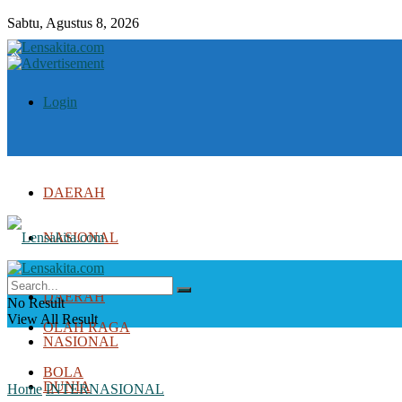
Sabtu, Agustus 8, 2026
Login
DAERAH
NASIONAL
DUNIA
DAERAH
No Result
View All Result
OLAH RAGA
NASIONAL
BOLA
DUNIA
Home
INTERNASIONAL