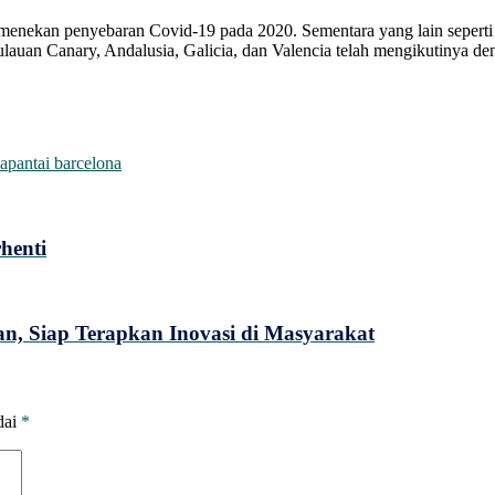
nekan penyebaran Covid-19 pada 2020. Sementara yang lain seperti K
auan Canary, Andalusia, Galicia, dan Valencia telah mengikutinya de
na
pantai barcelona
henti
, Siap Terapkan Inovasi di Masyarakat
dai
*