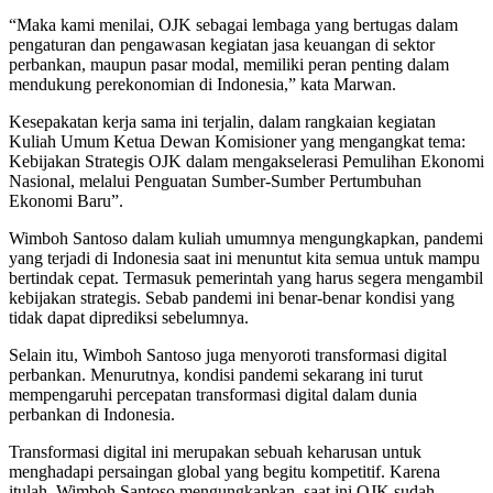
“Maka kami menilai, OJK sebagai lembaga yang bertugas dalam
pengaturan dan pengawasan kegiatan jasa keuangan di sektor
perbankan, maupun pasar modal, memiliki peran penting dalam
mendukung perekonomian di Indonesia,” kata Marwan.
Kesepakatan kerja sama ini terjalin, dalam rangkaian kegiatan
Kuliah Umum Ketua Dewan Komisioner yang mengangkat tema:
Kebijakan Strategis OJK dalam mengakselerasi Pemulihan Ekonomi
Nasional, melalui Penguatan Sumber-Sumber Pertumbuhan
Ekonomi Baru”.
Wimboh Santoso dalam kuliah umumnya mengungkapkan, pandemi
yang terjadi di Indonesia saat ini menuntut kita semua untuk mampu
bertindak cepat. Termasuk pemerintah yang harus segera mengambil
kebijakan strategis. Sebab pandemi ini benar-benar kondisi yang
tidak dapat diprediksi sebelumnya.
Selain itu, Wimboh Santoso juga menyoroti transformasi digital
perbankan. Menurutnya, kondisi pandemi sekarang ini turut
mempengaruhi percepatan transformasi digital dalam dunia
perbankan di Indonesia.
Transformasi digital ini merupakan sebuah keharusan untuk
menghadapi persaingan global yang begitu kompetitif. Karena
itulah, Wimboh Santoso mengungkapkan, saat ini OJK sudah