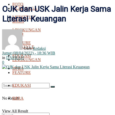
FOTO
OJK dan USK Jalin Kerja Sama
OLAH RAGA
Literasi Keuangan
LIFESTYLE
BOLA
LINGKUNGAN
FOTO
FEATURE
LIFESTYLE
Oleh
Redaksi
Jumat (08/04/2022) - 18:36 WIB
EDUKASI
in
DAERAH
LINGKUNGAN
0
DPRA
FEATURE
EDUKASI
No Result
DPRA
View All Result