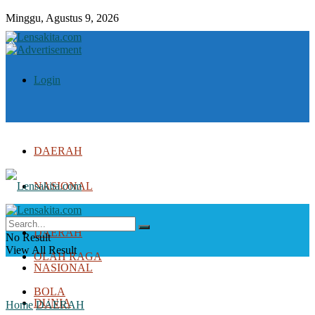
Minggu, Agustus 9, 2026
Login
DAERAH
NASIONAL
DUNIA
DAERAH
No Result
View All Result
OLAH RAGA
NASIONAL
BOLA
DUNIA
Home
DAERAH