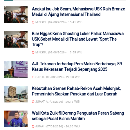
Angkat Isu Job Scam, Mahasiswa USK Raih Bronze
Medal di Ajang Internasional Thailand
MINGGU (09/08/2026) - 15:41 WIB
Biar Nggak Kena Ghosting Loker Palsu: Mahasiswa
USK Sabet Medali di Thailand Lewat “Spot The
Trap”!
MINGGU (09/08/2026) - 13:55 WIB
AJI: Tekanan terhadap Pers Makin Berbahaya, 89
Kasus Kekerasan Terjadi Sepanjang 2025
SABTU (08/08/2026) - 22:28 WIB
Kebutuhan Semen Rehab-Rekon Aceh Melonjak,
Pemerintah Siapkan Pasokan dari Luar Daerah
JUMAT (07/08/2026) - 20:18 WIB
Wali Kota Zulkifli Dorong Penguatan Peran Sabang
sebagai Pusat Bisnis Maritim
JUMAT (07/08/2026) - 20:06 WIB