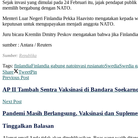
Sejak invasi yang dimulai pada 24 Februari itu, jajak pendapat publ
memilih bergabung dengan NATO.
Menteri Luar Negeri Finlandia Pekka Haavisto mengatakan kepada 
keputusan untuk mengupayakan menjadi anggota NATO.
Juru bicara Kremlin Dmitry Peskov mengatakan bahwa jika Finlandi
sumber : Antara / Reuters
Sumber:
Republika
Tags:
finlandia
Finlandia gabung nato
invasi rusia
nato
Swedia
Swedia g
Share
Tweet
Pin
Previous Post
AP II Tambah Sentra Vaksinasi di Bandara Soekarn
Next Post
Pandemi Masih Berlangsung, Vaksinasi dan Suplemen
Tinggalkan Balasan
Alamat email Anda tidak akan dipublikasikan.
Ruas yang wajib ditan