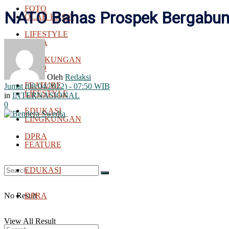
FOTO
NATO Bahas Prospek Bergabung
OLAH RAGA
LIFESTYLE
BOLA
LINGKUNGAN
FOTO
Oleh
Redaksi
FEATURE
Jumat (08/04/2022) - 07:50 WIB
LIFESTYLE
in
INTERNASIONAL
0
EDUKASI
LINGKUNGAN
DPRA
FEATURE
EDUKASI
No Result
DPRA
View All Result