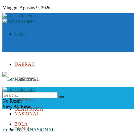
Minggu, Agustus 9, 2026
Login
DAERAH
NASIONAL
DUNIA
DAERAH
No Result
View All Result
OLAH RAGA
NASIONAL
BOLA
DUNIA
Home
INTERNASIONAL