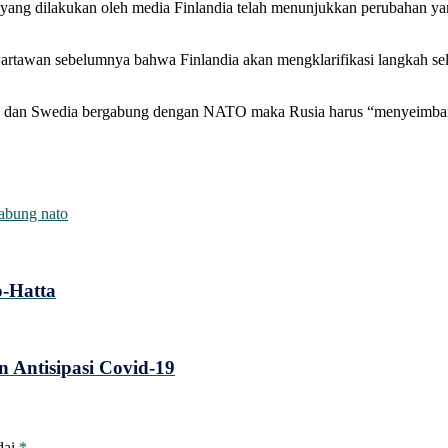
ik yang dilakukan oleh media Finlandia telah menunjukkan perubahan y
wartawan sebelumnya bahwa Finlandia akan mengklarifikasi langkah 
a dan Swedia bergabung dengan NATO maka Rusia harus “menyeimbangk
abung nato
o-Hatta
 Antisipasi Covid-19
dai
*