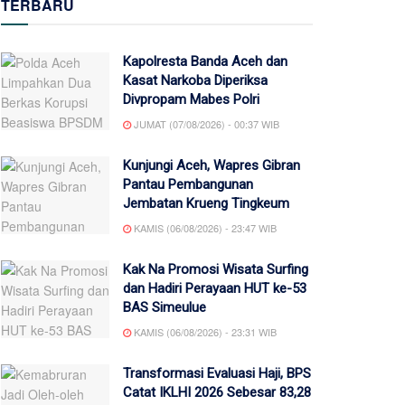
TERBARU
Kapolresta Banda Aceh dan
Kasat Narkoba Diperiksa
Divpropam Mabes Polri
JUMAT (07/08/2026) - 00:37 WIB
Kunjungi Aceh, Wapres Gibran
Pantau Pembangunan
Jembatan Krueng Tingkeum
KAMIS (06/08/2026) - 23:47 WIB
Kak Na Promosi Wisata Surfing
dan Hadiri Perayaan HUT ke-53
BAS Simeulue
KAMIS (06/08/2026) - 23:31 WIB
Transformasi Evaluasi Haji, BPS
Catat IKLHI 2026 Sebesar 83,28